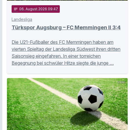
notes
06
. August 2026 09:47
Landesliga
Türkspor Augsburg – FC Memmingen II 3:4
Die U21-Fußballer des FC Memmingen haben am
vierten Spieltag der Landesliga Südwest ihren dritten
Saisonsieg eingefahren. In einer torreichen
Begegnung bei schwüler Hitze siegte die junge …
123RF