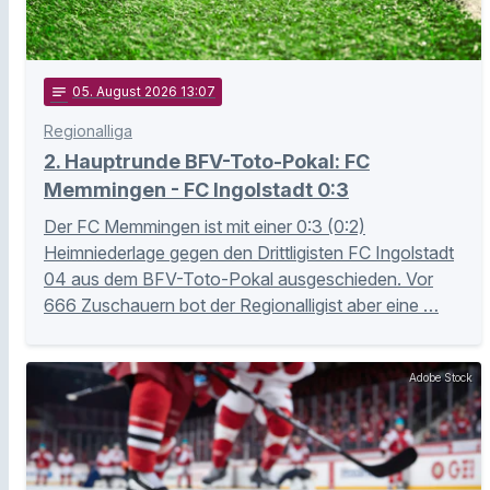
notes
05
. August 2026 13:07
Regionalliga
2. Hauptrunde BFV-Toto-Pokal: FC
Memmingen - FC Ingolstadt 0:3
Der FC Memmingen ist mit einer 0:3 (0:2)
Heimniederlage gegen den Drittligisten FC Ingolstadt
04 aus dem BFV-Toto-Pokal ausgeschieden. Vor
666 Zuschauern bot der Regionalligist aber eine …
Adobe Stock