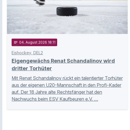
notes
04
. August 2026 18:11
Eishockey, DEL2
Eigengewächs Renat Schandalinov wird
dritter Torhüter
Mit Renat Schandalinov rückt ein talentierter Torhüter
aus der eigenen U20-Mannschaft in den Profi-Kader
auf. Der 18 Jahre alte Rechtsfänger hat den
Nachwuchs beim ESV Kaufbeuren e.V. …