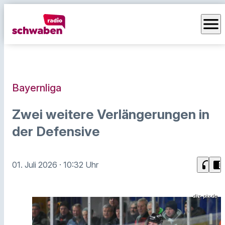
menu
Bayernliga
Zwei weitere Verlängerungen in
der Defensive
headphones
chrome_reader_mode
01. Juli 2026
· 10:32 Uhr
diz-pix.de