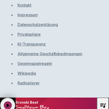
Kontakt
Impressum
Datenschutzerklärung
Privatsphäre
KI-Transparenz
Allgemeine Geschäftsbedingungen
Gewinnspielregeln
Wikipedia
Radioplayer
Bronski Beat
queue_music
play_arrow
Smalltown Boy