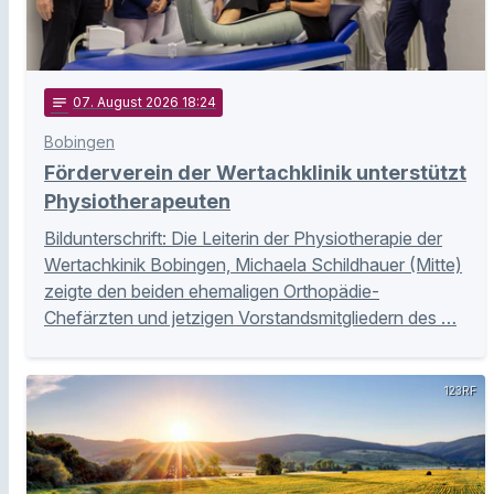
notes
07
. August 2026 18:24
Bobingen
Förderverein der Wertachklinik unterstützt
Physiotherapeuten
Bildunterschrift: Die Leiterin der Physiotherapie der
Wertachkinik Bobingen, Michaela Schildhauer (Mitte)
zeigte den beiden ehemaligen Orthopädie-
Chefärzten und jetzigen Vorstandsmitgliedern des …
123RF