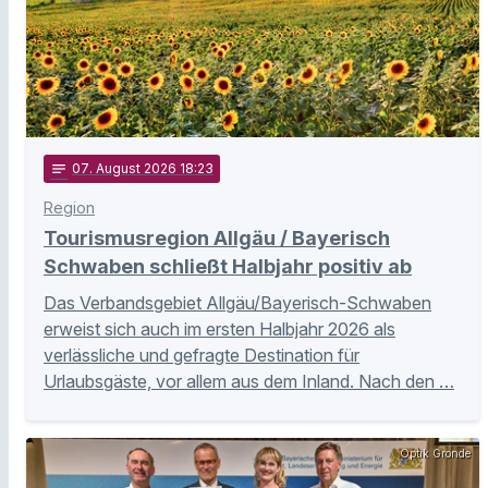
notes
07
. August 2026 18:23
Region
Tourismusregion Allgäu / Bayerisch
Schwaben schließt Halbjahr positiv ab
Das Verbandsgebiet Allgäu/Bayerisch-Schwaben
erweist sich auch im ersten Halbjahr 2026 als
verlässliche und gefragte Destination für
Urlaubsgäste, vor allem aus dem Inland. Nach den …
Optik Gronde