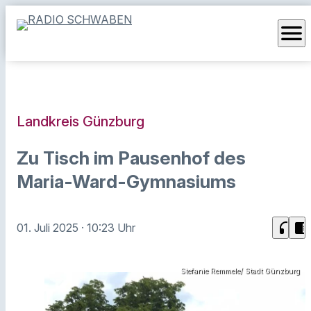
menu
Landkreis Günzburg
Zu Tisch im Pausenhof des
Maria-Ward-Gymnasiums
headphones
chrome_reader_mode
01. Juli 2025
· 10:23 Uhr
Stefanie Remmele/ Stadt Günzburg