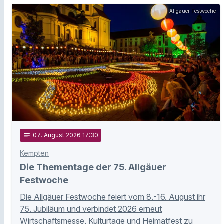
Allgäuer Festwoche
notes
07
. August 2026 17:30
Kempten
Die Thementage der 75. Allgäuer
Festwoche
Die Allgäuer Festwoche feiert vom 8.-16. August ihr
75. Jubiläum und verbindet 2026 erneut
Wirtschaftsmesse, Kulturtage und Heimatfest zu