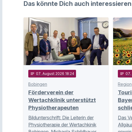
Das könnte Dich auch interessieren
Doris Wiedemann
notes
07
. August 2026 18:24
notes
07
.
Bobingen
Region
Förderverein der
Touri
Wertachklinik unterstützt
Baye
Physiotherapeuten
schli
Bildunterschrift: Die Leiterin der
Das V
Physiotherapie der Wertachkinik
Allgä
Bobingen, Michaela Schildhauer
erweis