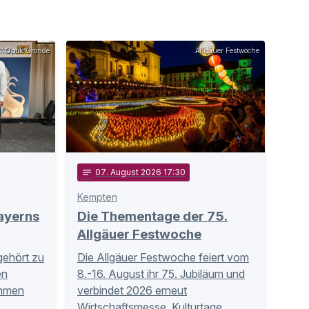
Optik Gronde
Allgäuer Festwoche
notes
07
. August 2026 17:30
Kempten
ayerns
Die Thementage der 75.
Allgäuer Festwoche
ehört zu
Die Allgäuer Festwoche feiert vom
en
8.-16. August ihr 75. Jubiläum und
ehmen
verbindet 2026 erneut
s …
Wirtschaftsmesse, Kulturtage …