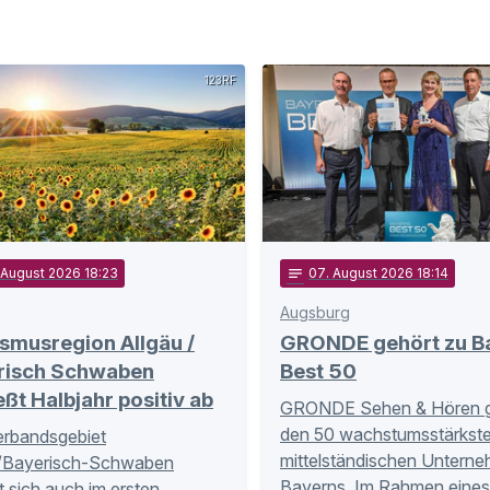
123RF
 August 2026 18:23
notes
07
. August 2026 18:14
Augsburg
smusregion Allgäu /
GRONDE gehört zu B
risch Schwaben
Best 50
eßt Halbjahr positiv ab
GRONDE Sehen & Hören g
den 50 wachstumsstärkst
erbandsgebiet
mittelständischen Untern
u/Bayerisch-Schwaben
Bayerns. Im Rahmen eine
t sich auch im ersten