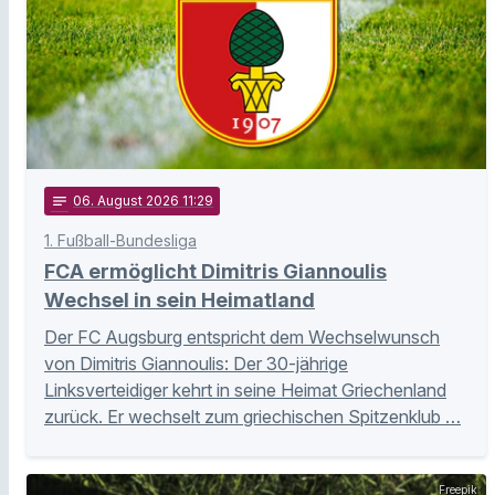
notes
06
. August 2026 11:29
1. Fußball-Bundesliga
FCA ermöglicht Dimitris Giannoulis
Wechsel in sein Heimatland
Der FC Augsburg entspricht dem Wechselwunsch
von Dimitris Giannoulis: Der 30-jährige
Linksverteidiger kehrt in seine Heimat Griechenland
zurück. Er wechselt zum griechischen Spitzenklub …
Freepik