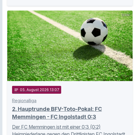
123RF
notes
05
. August 2026 13:07
Regionalliga
2. Hauptrunde BFV-Toto-Pokal: FC
Memmingen - FC Ingolstadt 0:3
Der FC Memmingen ist mit einer 0:3 (0:2)
Heimniederlage gegen den Drittligisten FC Ingolstadt