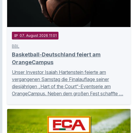
notes
07
. August 2026 11:01
BBL
Basketball-Deutschland feiert am
OrangeCampus
Unser Investor Isaiah Hartenstein feierte am
vergangenen Samstag die Finalauflage seiner
diesjährigen „Hart of the Court“-Eventserie am
OrangeCampus. Neben dem großen Fest schaffte …