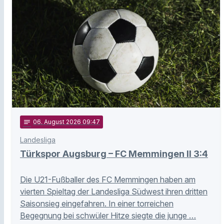
notes
06
. August 2026 09:47
Landesliga
Türkspor Augsburg – FC Memmingen II 3:4
Die U21-Fußballer des FC Memmingen haben am
vierten Spieltag der Landesliga Südwest ihren dritten
Saisonsieg eingefahren. In einer torreichen
Begegnung bei schwüler Hitze siegte die junge …