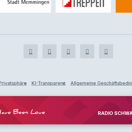
Privatsphäre
KI-Transparenz
Allgemeine Geschäftsbedi
Have Been Love
RADIO SCHWA