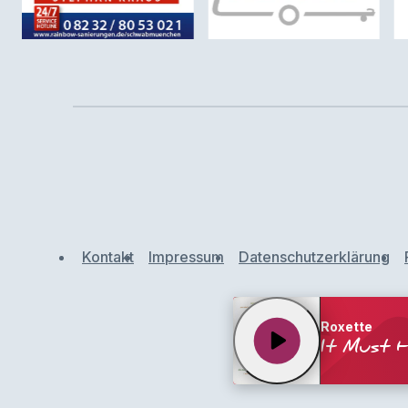
Kontakt
Impressum
Datenschutzerklärung
Roxette
play_arrow
It Must 