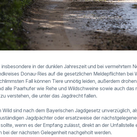
insbesondere in der dunklen Jahreszeit und bei vermehrtem Neb
kreises Donau-Ries auf die gesetzlichen Meldepflichten bei W
schlimmsten Fall können Tiere unnötig leiden, außerdem drohen
nd alle Paarhufer wie Rehe und Wildschweine sowie auch das n
u verstehen, die unter das Jagdrecht fallen.
em Wild sind nach dem Bayerischen Jagdgesetz unverzüglich, al
zuständigen Jagdpächter oder ersatzweise der nächstgelegenen 
ollte, wenn es der Empfang zulässt, direkt an der Unfallstelle 
h bei der nächsten Gelegenheit nachgeholt werden.