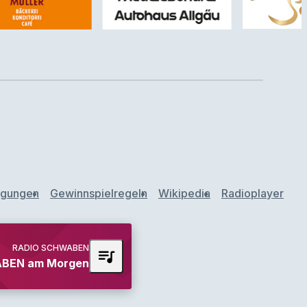
ngungen
Gewinnspielregeln
Wikipedia
Radioplayer
RADIO SCHWABEN
queue_music
BEN am Morgen