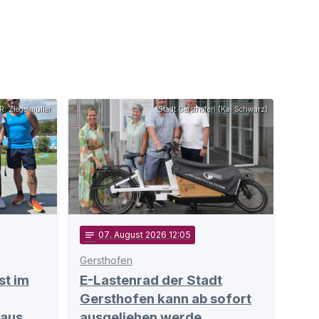
R. Ziegelmüller
Stadt Gersthofen (Kai Schwarz)
notes
07
. August 2026 12:05
Gersthofen
st im
E-Lastenrad der Stadt
Gersthofen kann ab sofort
 aus
ausgeliehen werde