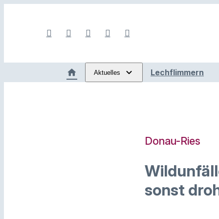
Lechflimmern
Aktuelles
Donau-Ries
Wildunfäl
sonst dro