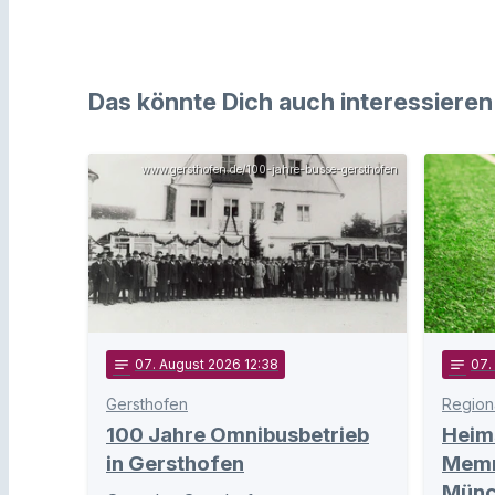
Das könnte Dich auch interessieren
www.gersthofen.de/100-jahre-busse-gersthofen
notes
07
. August 2026 12:38
notes
07
.
Gersthofen
Regiona
100 Jahre Omnibusbetrieb
Heim
in Gersthofen
Memm
Münc