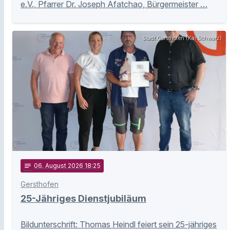
e.V., Pfarrer Dr. Joseph Afatchao, Bürgermeister …
Stadt Gersthofen (Kai Schwarz)
notes
06
. August 2026 18:25
Gersthofen
25-Jähriges Dienstjubiläum
Bildunterschrift: Thomas Heindl feiert sein 25-jähriges