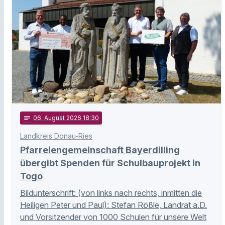
notes
06
. August 2026 18:30
Landkreis Donau-Ries
Pfarreiengemeinschaft Bayerdilling
übergibt Spenden für Schulbauprojekt in
Togo
Bildunterschrift: (von links nach rechts, inmitten die
Heiligen Peter und Paul): Stefan Rößle, Landrat a.D.
und Vorsitzender von 1000 Schulen für unsere Welt