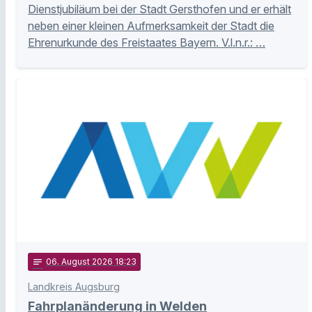
Dienstjubiläum bei der Stadt Gersthofen und er erhält
neben einer kleinen Aufmerksamkeit der Stadt die
Ehrenurkunde des Freistaates Bayern. V.l.n.r.: …
notes
06
. August 2026 18:23
Landkreis Augsburg
Fahrplanänderung in Welden