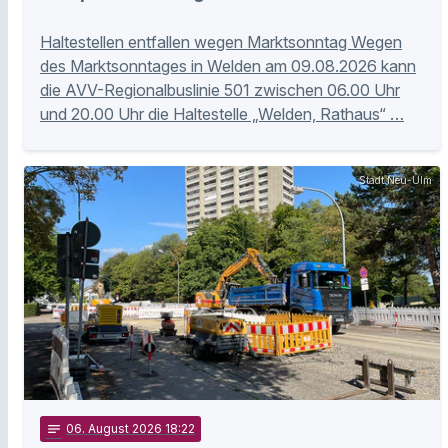
Haltestellen entfallen wegen Marktsonntag Wegen
des Marktsonntages in Welden am 09.08.2026 kann
die AVV-Regionalbuslinie 501 zwischen 06.00 Uhr
und 20.00 Uhr die Haltestelle „Welden, Rathaus“ …
Stadt Neu-Ulm
notes
06
. August 2026 18:22