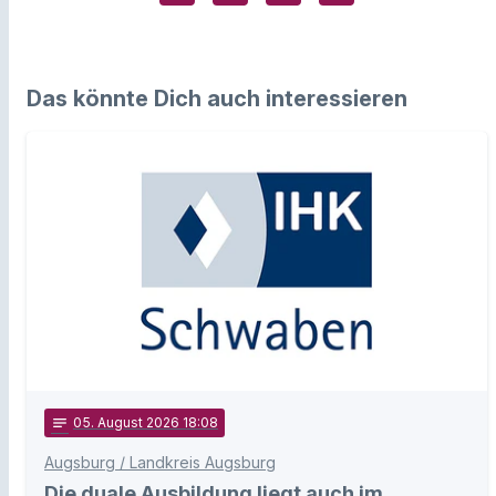
Das könnte Dich auch interessieren
notes
05
. August 2026 18:08
Augsburg / Landkreis Augsburg
Die duale Ausbildung liegt auch im