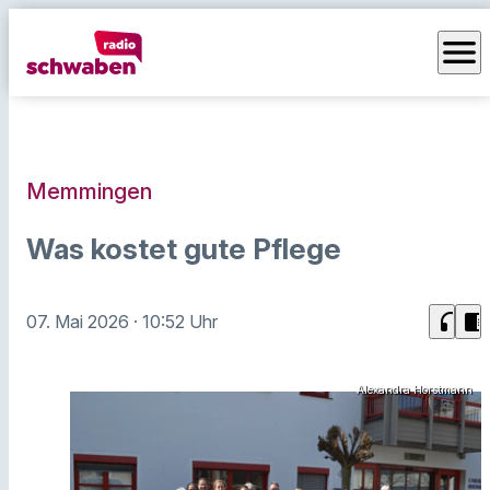
menu
Memmingen
Was kostet gute Pflege
headphones
chrome_reader_mode
07. Mai 2026
· 10:52 Uhr
Alexandra Horstmann