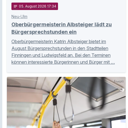
notes
05
. August 2026 17:34
Neu-Ulm
Oberbürgermeisterin Albsteiger lädt zu
Bürgersprechstunden ein
Oberbürgermeisterin Katrin Albsteiger bietet im
August Bürgersprechstunden in den Stadtteilen
Finningen und Ludwigsfeld an. Bei den Terminen
können interessierte Bürgerinnen und Bürger mit …
Freepik