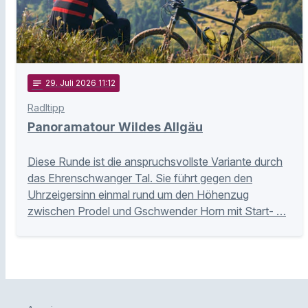
notes
29
. Juli 2026 11:12
Radltipp
Panoramatour Wildes Allgäu
Diese Runde ist die anspruchsvollste Variante durch
das Ehrenschwanger Tal. Sie führt gegen den
Uhrzeigersinn einmal rund um den Höhenzug
zwischen Prodel und Gschwender Horn mit Start- …