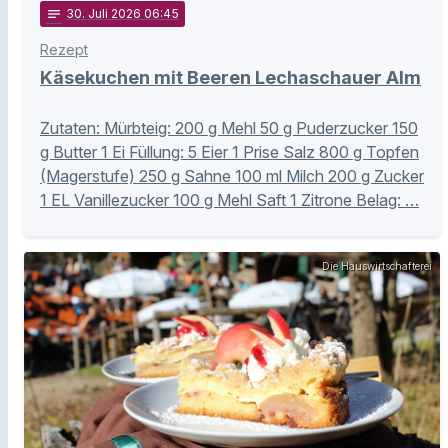
notes
30
. Juli 2026 06:45
Rezept
Käsekuchen mit Beeren Lechaschauer Alm
Zutaten: Mürbteig: 200 g Mehl 50 g Puderzucker 150
g Butter 1 Ei Füllung: 5 Eier 1 Prise Salz 800 g Topfen
(Magerstufe) 250 g Sahne 100 ml Milch 200 g Zucker
1 EL Vanillezucker 100 g Mehl Saft 1 Zitrone Belag: …
Die Hauswirtschafterei