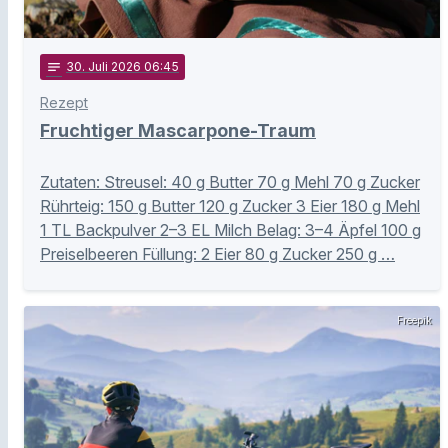
notes
30
. Juli 2026 06:45
Rezept
Fruchtiger Mascarpone-Traum
Zutaten: Streusel: 40 g Butter 70 g Mehl 70 g Zucker
Rührteig: 150 g Butter 120 g Zucker 3 Eier 180 g Mehl
1 TL Backpulver 2–3 EL Milch Belag: 3–4 Äpfel 100 g
Preiselbeeren Füllung: 2 Eier 80 g Zucker 250 g …
Freepik