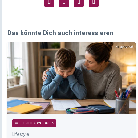
Das könnte Dich auch interessieren
KI-generiert
notes
31
. Juli 2026 06:35
Lifestyle