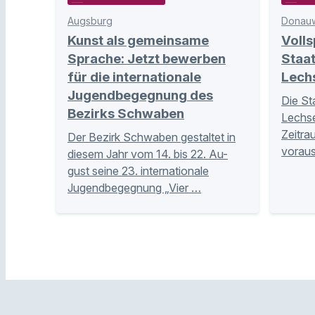
Augsburg
Donauw
Kunst als gemeinsame
Volls
Sprache: Jetzt bewerben
Staa
für die internationale
Lech
Jugendbegegnung des
Die St
Bezirks Schwaben
Lechse
Zeitra
Der Bezirk Schwaben gestaltet in
voraus
diesem Jahr vom 14. bis 22. Au-
gust seine 23. internationale
Jugendbegegnung „Vier …