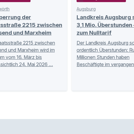
örth
Augsburg
perrung der
Landkreis Augsburg 
tsstraße 2215 zwischen
3,1 Mio. Überstunden 
send und Marxheim
zum Nulltarif
aatsstraße 2215 zwischen
Der Landkreis Augsburg sc
nd und Marxheim wird im
ordentlich Überstunden: R
um vom 16. März bis
Millionen Stunden haben
sichtlich 24. Mai 2026 …
Beschäftigte im vergange