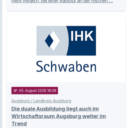
mehr möglich, bei einer Radtour an der frischen …
notes
05
. August 2026 18:08
Augsburg / Landkreis Augsburg
Die duale Ausbildung liegt auch im
Wirtschaftsraum Augsburg weiter im
Trend