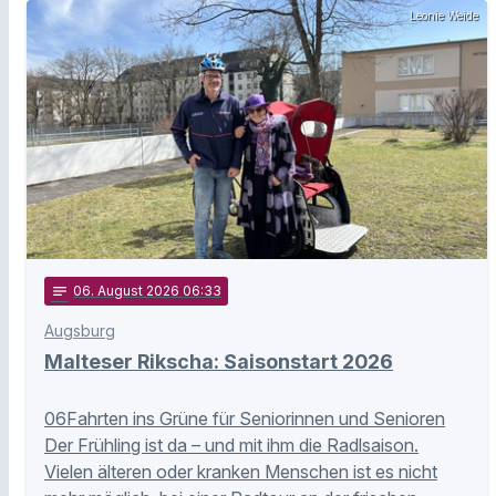
Leonie Weide
notes
06
. August 2026 06:33
Augsburg
Malteser Rikscha: Saisonstart 2026
06Fahrten ins Grüne für Seniorinnen und Senioren
Der Frühling ist da – und mit ihm die Radlsaison.
Vielen älteren oder kranken Menschen ist es nicht