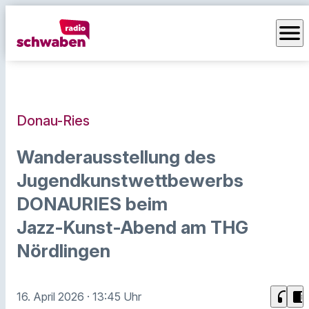
menu
Donau-Ries
Wanderausstellung des
Jugendkunstwettbewerbs
DONAURIES beim
Jazz‑Kunst‑Abend am THG
Nördlingen
headphones
chrome_reader_mode
16. April 2026
· 13:45 Uhr