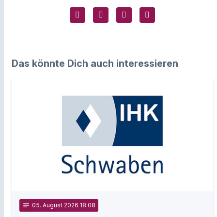
Das könnte Dich auch interessieren
notes
05
. August 2026 18:08