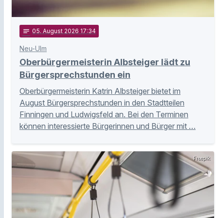
notes
05
. August 2026 17:34
Neu-Ulm
Oberbürgermeisterin Albsteiger lädt zu
Bürgersprechstunden ein
Oberbürgermeisterin Katrin Albsteiger bietet im
August Bürgersprechstunden in den Stadtteilen
Finningen und Ludwigsfeld an. Bei den Terminen
können interessierte Bürgerinnen und Bürger mit …
Freepik