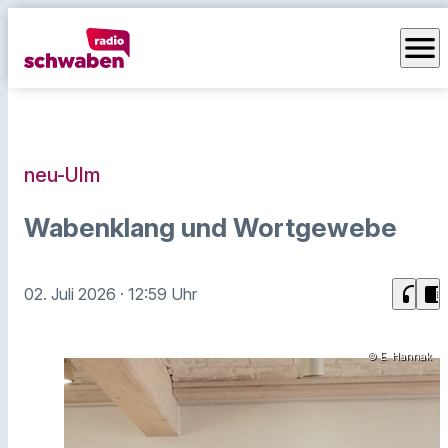
menu
neu-Ulm
Wabenklang und Wortgewebe
headphones
chrome_reader_mode
02. Juli 2026
· 12:59 Uhr
© E. Hannak