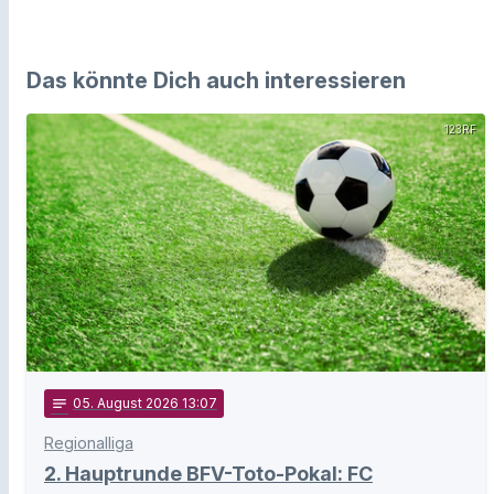
Das könnte Dich auch interessieren
123RF
notes
05
. August 2026 13:07
Regionalliga
2. Hauptrunde BFV-Toto-Pokal: FC