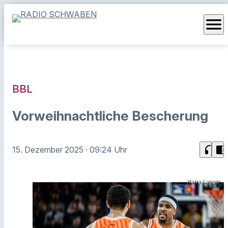
menu
BBL
Vorweihnachtliche Bescherung
headphones
chrome_reader_mode
15. Dezember 2025
· 09:24 Uhr
Harry Langer