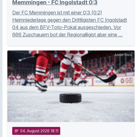
Memmingen - FC Ingolstadt 0:3
Der FC Memmingen ist mit einer 0:3 (0:2)
Heimniederlage gegen den Drittligisten FC Ingolstadt
04 aus dem BFV-Toto-Pokal ausgeschieden. Vor
666 Zuschauern bot der Regionalligist aber eine …
Adobe Stock
notes
04
. August 2026 18:11