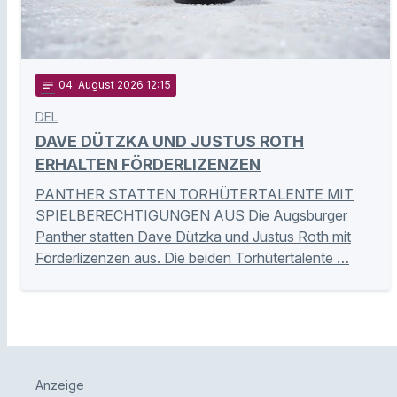
notes
04
. August 2026 12:15
DEL
DAVE DÜTZKA UND JUSTUS ROTH
ERHALTEN FÖRDERLIZENZEN
PANTHER STATTEN TORHÜTERTALENTE MIT
SPIELBERECHTIGUNGEN AUS Die Augsburger
Panther statten Dave Dützka und Justus Roth mit
Förderlizenzen aus. Die beiden Torhütertalente …
Anzeige