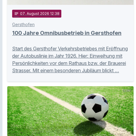
notes
07
. August 2026 12:38
Gersthofen
100 Jahre Omnibusbetrieb in Gersthofen
Start des Gersthofer Verkehrsbetriebes mit Eröffnung
der Autobuslinie im Jahr 1926. Hier: Einweihung mit
Persönlichkeiten vor dem Rathaus bzw. der Brauerei
Strasser. Mit einem besonderen Jubiläum blickt …
123RF