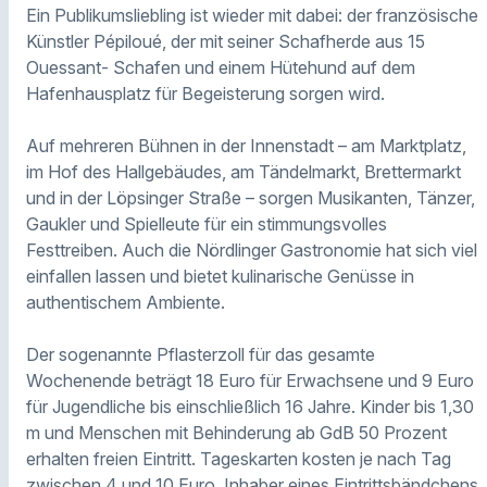
Ein Publikumsliebling ist wieder mit dabei: der französische
Künstler Pépiloué, der mit seiner Schafherde aus 15
Ouessant- Schafen und einem Hütehund auf dem
Hafenhausplatz für Begeisterung sorgen wird.
Auf mehreren Bühnen in der Innenstadt – am Marktplatz,
im Hof des Hallgebäudes, am Tändelmarkt, Brettermarkt
und in der Löpsinger Straße – sorgen Musikanten, Tänzer,
Gaukler und Spielleute für ein stimmungsvolles
Festtreiben. Auch die Nördlinger Gastronomie hat sich viel
einfallen lassen und bietet kulinarische Genüsse in
authentischem Ambiente.
Der sogenannte Pflasterzoll für das gesamte
Wochenende beträgt 18 Euro für Erwachsene und 9 Euro
für Jugendliche bis einschließlich 16 Jahre. Kinder bis 1,30
m und Menschen mit Behinderung ab GdB 50 Prozent
erhalten freien Eintritt. Tageskarten kosten je nach Tag
zwischen 4 und 10 Euro. Inhaber eines Eintrittsbändchens