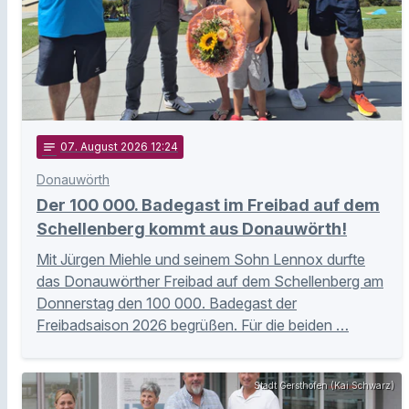
notes
07
. August 2026 12:24
Donauwörth
Der 100 000. Badegast im Freibad auf dem
Schellenberg kommt aus Donauwörth!
Mit Jürgen Miehle und seinem Sohn Lennox durfte
das Donauwörther Freibad auf dem Schellenberg am
Donnerstag den 100 000. Badegast der
Freibadsaison 2026 begrüßen. Für die beiden …
Stadt Gersthofen (Kai Schwarz)