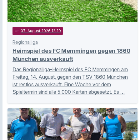
notes
07
. August 2026 12:29
Regionalliga
Heimspiel des FC Memmingen gegen 1860
München ausverkauft
Das Regionalliga-Heimspiel des FC Memmingen am
Freitag, 14. August, gegen den TSV 1860 München
ist restlos ausverkauft. Eine Woche vor dem
Spieltermin sind alle 5.000 Karten abgesetzt. Es …
Stadt Donauwörth / R. Ziegelmüller