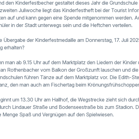
nd den Kinderfestbecher gestaltet dieses Jahr die Grundschu
weiten Juliwoche liegt das Kinderfestheft bei der Tourist Info
en auf und kann gegen eine Spende mitgenommen werden. A
ler in der Stadt unterwegs sein und die Heftchen verteilen.
e Übergabe der Kinderfestmedaille am Donnerstag, 17. Juli 2025
g erhalten?
n man ab 9.15 Uhr auf dem Marktplatz den Liedern der Kinder
Jan Rothenbacher vom Balkon der Großzunft lauschen und die
dschulen führen Tänze auf dem Marktplatz vor. Die Edith-Stei
tanz, den man auch am Fischertag beim Krönungsfrühschoppe
ginnt um 13.30 Uhr am Hallhof, die Wegstrecke zieht sich durch
urch Lindauer Straße und Bodenseestraße bis zum Stadion. Do
ede Menge Spaß und Vergnügen auf den Spielwiesen.