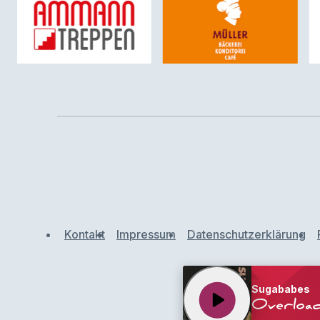
Kontakt
Impressum
Datenschutzerklärung
Sugababes
play_arrow
Overloa