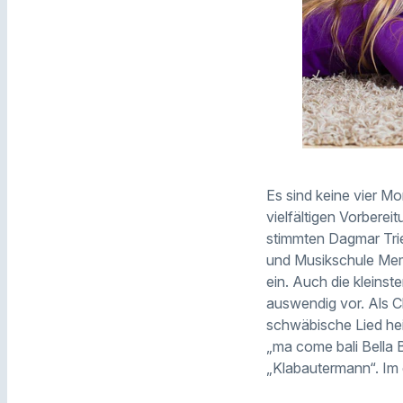
Es sind keine vier M
vielfältigen Vorbere
stimmten Dagmar Trie
und Musikschule Memm
ein. Auch die kleinst
auswendig vor. Als 
schwäbische Lied heißt
„ma come bali Bella
„Klabautermann“. Im 