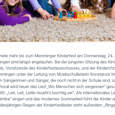
onate mehr bis zum Memminger Kinderfest am Donnerstag, 24. J
itungen sind längst angelaufen. Bei der jüngsten Sitzung des K
b, Vorsitzende des Kinderfestausschusses, und der Kinderchor
ingen unter der Leitung von Musikschulleiterin Konstanze Kr
en Sängerinnen und Sänger, die noch nicht in der Schule sind, s
Choral wird heuer das Lied „Wo Menschen sich vergessen“ ges
: „Leit, Leit, Leitle müaßt’s luschtig sei“. Als internationales 
 Bimba“ singen und das modernes Sommerlied führt die Kinder
diesjährigen Reigen der Kinderfestlieder steht außerdem „Rings