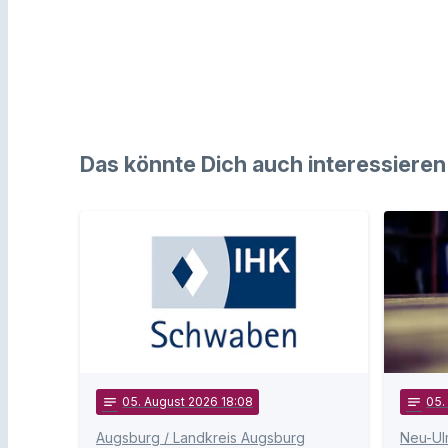
Das könnte Dich auch interessieren
notes
05
. August 2026 18:08
notes
05
Augsburg / Landkreis Augsburg
Neu-Ul