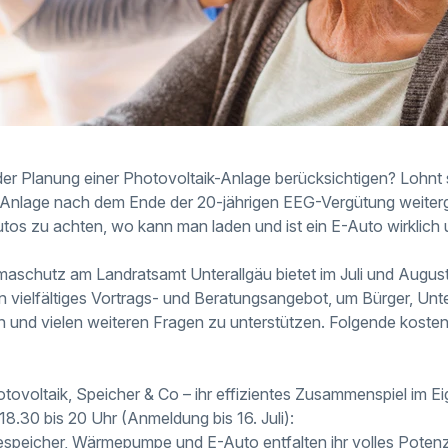
 der Planung einer Photovoltaik-Anlage berücksichtigen? Lohnt 
-Anlage nach dem Ende der 20-jährigen EEG-Vergütung weiterg
tos zu achten, wo kann man laden und ist ein E-Auto wirklich 
limaschutz am Landratsamt Unterallgäu bietet im Juli und Aug
n vielfältiges Vortrags- und Beratungsangebot, um Bürger, U
 und vielen weiteren Fragen zu unterstützen. Folgende koste
otovoltaik, Speicher & Co – ihr effizientes Zusammenspiel im 
 18.30 bis 20 Uhr (Anmeldung bis 16. Juli):
espeicher, Wärmepumpe und E-Auto entfalten ihr volles Potenzia