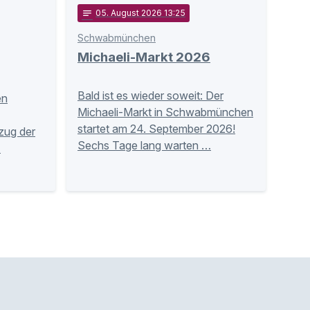
notes
05
. August 2026 13:25
Schwabmünchen
Michaeli-Markt 2026
Bald ist es wieder soweit: Der
en
Michaeli-Markt in Schwabmünchen
startet am 24. September 2026!
zug der
Sechs Tage lang warten …
…