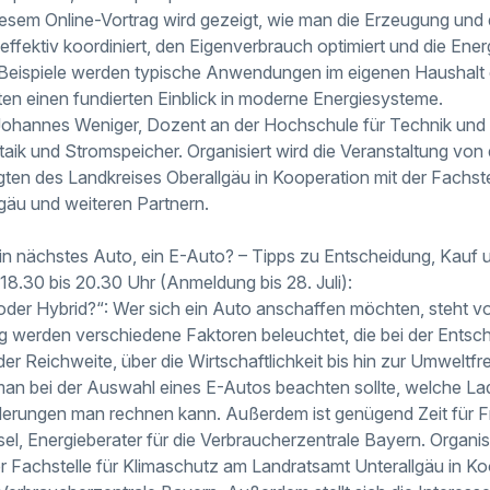
esem Online-Vortrag wird gezeigt, wie man die Erzeugung und
ffektiv koordiniert, den Eigenverbrauch optimiert und die Ener
eispiele werden typische Anwendungen im eigenen Haushalt e
en einen fundierten Einblick in moderne Energiesysteme.
. Johannes Weniger, Dozent an der Hochschule für Technik und W
taik und Stromspeicher. Organisiert wird die Veranstaltung von
ten des Landkreises Oberallgäu in Kooperation mit der Fachste
gäu und weiteren Partnern.
in nächstes Auto, ein E-Auto? – Tipps zu Entscheidung, Kauf
 18.30 bis 20.30 Uhr (Anmeldung bis 28. Juli):
oder Hybrid?“: Wer sich ein Auto anschaffen möchten, steht vor
g werden verschiedene Faktoren beleuchtet, die bei der Entsch
er Reichweite, über die Wirtschaftlichkeit bis hin zur Umweltfre
an bei der Auswahl eines E-Autos beachten sollte, welche Lad
erungen man rechnen kann. Außerdem ist genügend Zeit für F
isel, Energieberater für die Verbraucherzentrale Bayern. Organisi
r Fachstelle für Klimaschutz am Landratsamt Unterallgäu in Ko