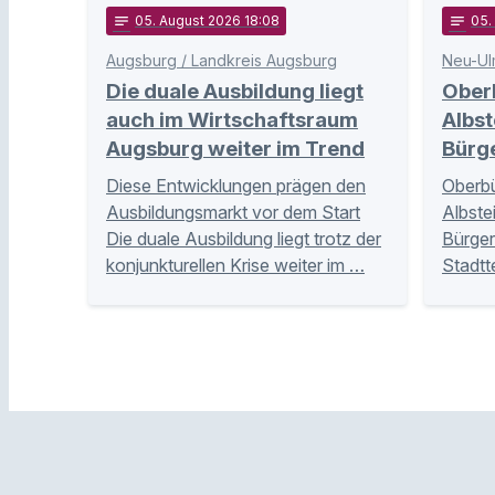
notes
05
. August 2026 18:08
notes
05
Augsburg / Landkreis Augsburg
Neu-Ul
Die duale Ausbildung liegt
Ober
auch im Wirtschaftsraum
Albst
Augsburg weiter im Trend
Bürg
Diese Entwicklungen prägen den
Oberbü
Ausbildungsmarkt vor dem Start
Albste
Die duale Ausbildung liegt trotz der
Bürger
konjunkturellen Krise weiter im …
Stadtt