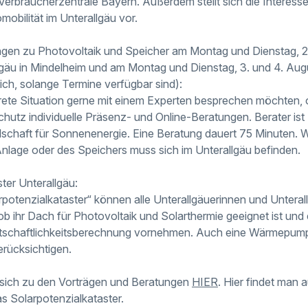
Verbraucherzentrale Bayern. Außerdem stellt sich die Interes
mobilität im Unterallgäu vor.
ungen zu Photovoltaik und Speicher am Montag und Dienstag, 27.
gäu in Mindelheim und am Montag und Dienstag, 3. und 4. Aug
ich, solange Termine verfügbar sind):
nkrete Situation gerne mit einem Experten besprechen möchten, o
schutz individuelle Präsenz- und Online-Beratungen. Berater i
schaft für Sonnenenergie. Eine Beratung dauert 75 Minuten. W
nlage oder des Speichers muss sich im Unterallgäu befinden.
ter Unterallgäu:
rpotenzialkataster“ können alle Unterallgäuerinnen und Unteral
ob ihr Dach für Photovoltaik und Solarthermie geeignet ist und 
rtschaftlichkeitsberechnung vornehmen. Auch eine Wärmepumpe
erücksichtigen.
ich zu den Vorträgen und Beratungen
HIER
. Hier findet man 
s Solarpotenzialkataster.