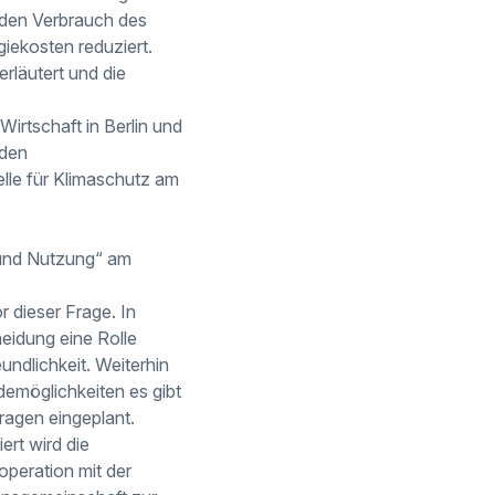
 den Verbrauch des
giekosten reduziert.
rläutert und die
irtschaft in Berlin und
 den
lle für Klimaschutz am
 und Nutzung“ am
 dieser Frage. In
eidung eine Rolle
undlichkeit. Weiterhin
emöglichkeiten es gibt
ragen eingeplant.
ert wird die
operation mit der