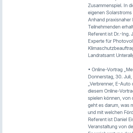
Zusammenspiel. In di
eigenen Solarstroms e
Anhand praxisnaher B
Teilnehmenden erhalt
Referent ist Dr.-Ing
Experte für Photovol
Klimaschutzbeauftrag
Landratsamt Unterall
• Online-Vortrag „Me
Donnerstag, 30. Juli,
„Verbrenner, E-Auto 
diesem Online-Vortra
spielen können, von d
geht es darum, was m
und mit welchen Förd
Referent ist Daniel E
Veranstaltung von de