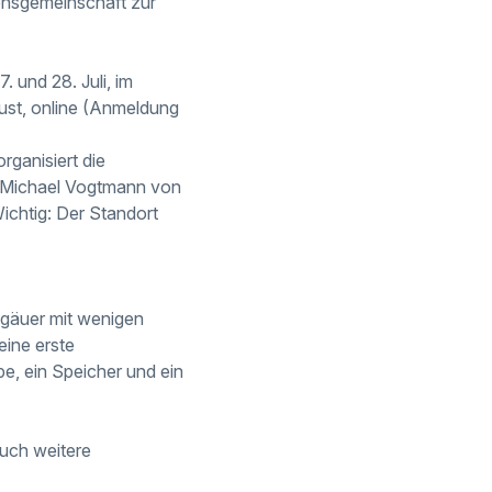
sensgemeinschaft zur
 und 28. Juli, im
ust, online (Anmeldung
rganisiert die
st Michael Vogtmann von
ichtig: Der Standort
lgäuer mit wenigen
eine erste
, ein Speicher und ein
auch weitere