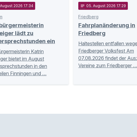
. August 2026 17:34
notes
05
. August 2026 17:29
m
Friedberg
bürgermeisterin
Fahrplanänderung in
eiger lädt zu
Friedberg
ersprechstunden ein
Haltestellen entfallen weg
Friedberger Volksfest Am
rgermeisterin Katrin
07.08.2026 findet der Aus
iger bietet im August
Vereine zum Friedberger 
sprechstunden in den
eilen Finningen und …