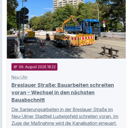
notes
06
. August 2026 18:22
Neu-Ulm
Breslauer Straße: Bauarbeiten schreiten
voran – Wechsel in den nächsten
Bauabschnitt
Die Sanierungsarbeiten in der Breslauer Straße im
Neu-Ulmer Stadtteil Ludwigsfeld schreiten voran. Im
Zuge der Maßnahme wird die Kanalisation erneuert,