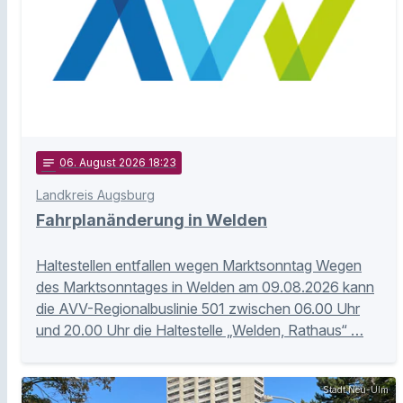
notes
06
. August 2026 18:23
Landkreis Augsburg
Fahrplanänderung in Welden
Haltestellen entfallen wegen Marktsonntag Wegen
des Marktsonntages in Welden am 09.08.2026 kann
die AVV-Regionalbuslinie 501 zwischen 06.00 Uhr
und 20.00 Uhr die Haltestelle „Welden, Rathaus“ …
Stadt Neu-Ulm