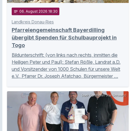
notes
06
. August 2026 18:30
Landkreis Donau-Ries
Pfarreiengemeinschaft Bayerdilling
übergibt Spenden für Schulbauprojekt in
Togo
Bildunterschrift: (von links nach rechts, inmitten die
Heiligen Peter und Paul): Stefan Rößle, Landrat a.D.
und Vorsitzender von 1000 Schulen für unsere Welt
e.V., Pfarrer Dr. Joseph Afatchao, Bürgermeister …
Stadt Gersthofen (Kai Schwarz)