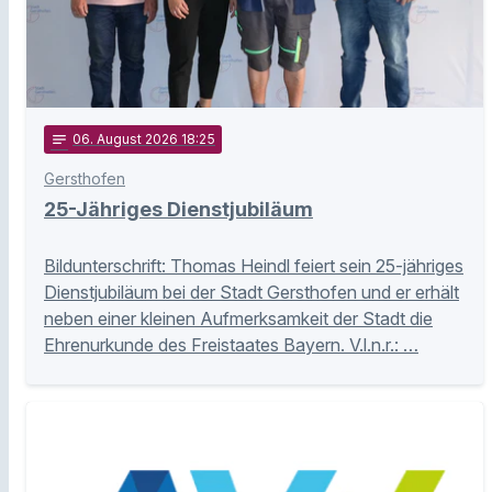
notes
06
. August 2026 18:25
Gersthofen
25-Jähriges Dienstjubiläum
Bildunterschrift: Thomas Heindl feiert sein 25-jähriges
Dienstjubiläum bei der Stadt Gersthofen und er erhält
neben einer kleinen Aufmerksamkeit der Stadt die
Ehrenurkunde des Freistaates Bayern. V.l.n.r.: …