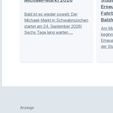
Michaeli-Markt 2026
Staa
Erne
Fahr
Bald ist es wieder soweit: Der
Balz
Michaeli-Markt in Schwabmünchen
startet am 24. September 2026!
Am Mon
Sechs Tage lang warten …
beginn
Erneue
der St
Anzeige