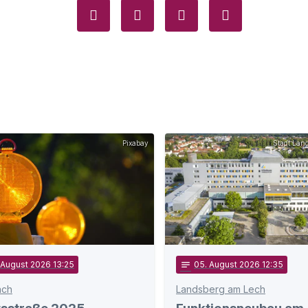
Pixabay
Stadt Lan
 August 2026 13:25
notes
05
. August 2026 12:35
ach
Landsberg am Lech