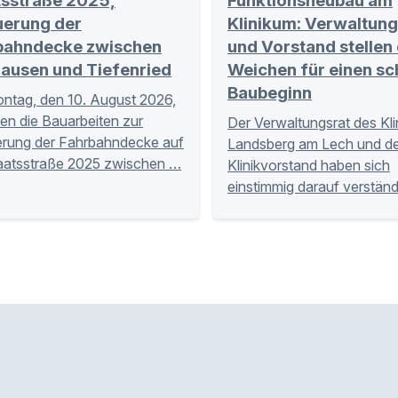
tsstraße 2025,
Funktionsneubau am
uerung der
Klinikum: Verwaltung
bahndecke zwischen
und Vorstand stellen 
hausen und Tiefenried
Weichen für einen sc
Baubeginn
tag, den 10. August 2026,
en die Bauarbeiten zur
Der Verwaltungsrat des Kl
rung der Fahrbahndecke auf
Landsberg am Lech und de
aatsstraße 2025 zwischen …
Klinikvorstand haben sich
einstimmig darauf verständ