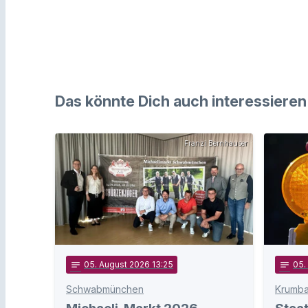
Das könnte Dich auch interessieren
Franzi Bernhauser
notes
05
. August 2026 13:25
notes
05
.
Schwabmünchen
Krumb