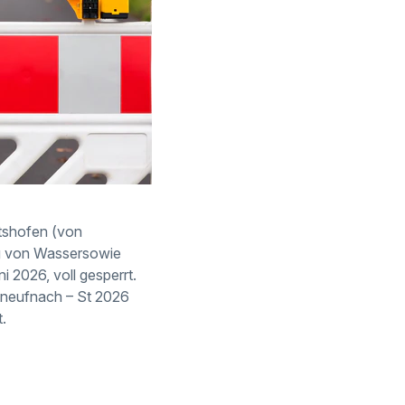
atshofen (von
g von Wassersowie
 2026, voll gesperrt.
nneufnach – St 2026
.