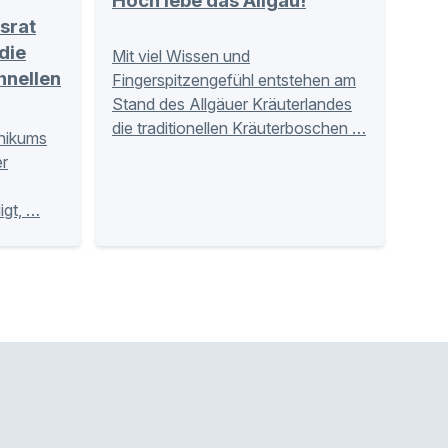
Hoch lebe das Allgäu!
srat
die
Mit viel Wissen und
hnellen
Fingerspitzengefühl entstehen am
Stand des Allgäuer Kräuterlandes
die traditionellen Kräuterboschen …
inikums
r
igt, …