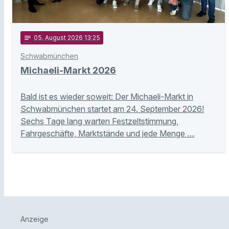
notes
05
. August 2026 13:25
Schwabmünchen
Michaeli-Markt 2026
Bald ist es wieder soweit: Der Michaeli-Markt in
Schwabmünchen startet am 24. September 2026!
Sechs Tage lang warten Festzeltstimmung,
Fahrgeschäfte, Marktstände und jede Menge …
Anzeige