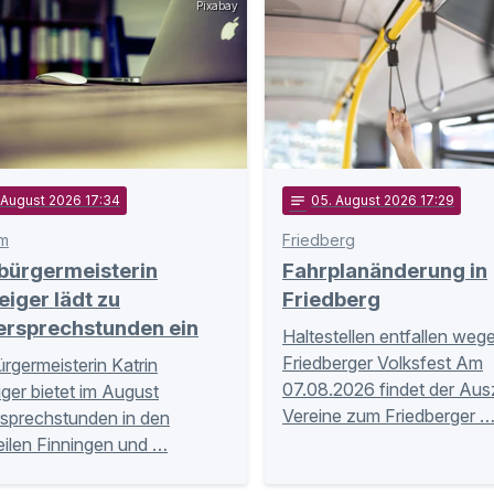
Pixabay
. August 2026 17:34
notes
05
. August 2026 17:29
m
Friedberg
bürgermeisterin
Fahrplanänderung in
eiger lädt zu
Friedberg
ersprechstunden ein
Haltestellen entfallen weg
Friedberger Volksfest Am
rgermeisterin Katrin
07.08.2026 findet der Aus
iger bietet im August
Vereine zum Friedberger 
sprechstunden in den
eilen Finningen und …