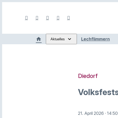
Lechflimmern
Aktuelles
Diedorf
Volksfes
21. April 2026
· 14:5