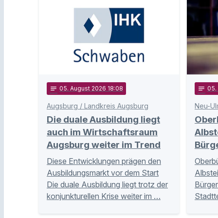
notes
05
. August 2026 18:08
notes
05
Augsburg / Landkreis Augsburg
Neu-Ul
Die duale Ausbildung liegt
Ober
auch im Wirtschaftsraum
Albst
Augsburg weiter im Trend
Bürg
Diese Entwicklungen prägen den
Oberbü
Ausbildungsmarkt vor dem Start
Albste
Die duale Ausbildung liegt trotz der
Bürger
konjunkturellen Krise weiter im …
Stadtt