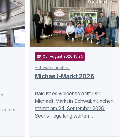
Freepik
Franzi Bernhauser
notes
05
. August 2026 13:25
Schwabmünchen
Michaeli-Markt 2026
Bald ist es wieder soweit: Der
en
Michaeli-Markt in Schwabmünchen
startet am 24. September 2026!
zug der
Sechs Tage lang warten …
…