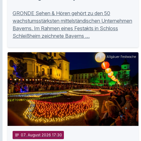
GRONDE Sehen & Hören gehört zu den 50
wachstumsstärksten mittelständischen Unternehmen
Bayerns. Im Rahmen eines Festakts in Schloss
Schleißheim zeichnete Bayerns …
Allgäuer Festwoche
notes
07
. August 2026 17:30