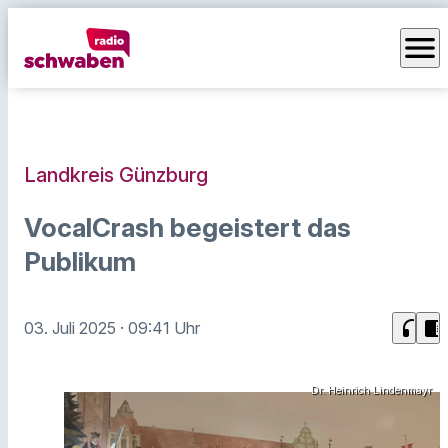
menu
Landkreis Günzburg
VocalCrash begeistert das
Publikum
headphones
chrome_reader_mode
03. Juli 2025
· 09:41 Uhr
Dr. Heinrich Lindenmayr