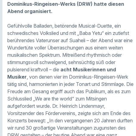
Dominikus-Ringeisen-Werks (DRW) hatte diesen
Abend organisiert.
Gefühlvolle Balladen, betörende Musical-Duette, ein
schwedisches Volkslied und mit „Baba Yetu“ ein zutiefst
berührendes Vaterunser auf Suaheli – der Abend war eine
Wundertüte voller Überraschungen aus einem weiten
musikalischen Spektrum. Mitreißend rhythmisch oder
stimmungsvoll schwelgend, sehnsüchtig süß oder
pulsierend kraftvoll – die
acht Musikerinnen und
Musiker
, von denen vier im Dominikus-Ringeisen-Werk
tätig sind, harmonierten in jeder Tonart und Stimmlage. Die
Freude am Gesang ergriff auch das Publikum, als es zum
Schlusslied „We are the world“ zum Mitsingen
aufgefordert wurde. Dr. Heinrich Lindenmayr,
Vorsitzender des Fördervereins, zeigte sich am Ende des
Konzerts bewegt: „In den vergangenen 20 Jahren durften
wir rund 30 großartige Veranstaltungen zugunsten des
DRW gestalten – der heutige Abend war eine ganz