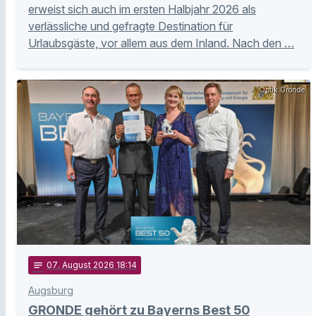
erweist sich auch im ersten Halbjahr 2026 als
verlässliche und gefragte Destination für
Urlaubsgäste, vor allem aus dem Inland. Nach den …
Optik Gronde
notes
07
. August 2026 18:14
Augsburg
GRONDE gehört zu Bayerns Best 50