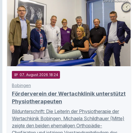
Doris Wiedemann
notes
07
. August 2026 18:24
Bobingen
Förderverein der Wertachklinik unterstützt
Physiotherapeuten
Bildunterschrift: Die Leiterin der Physiotherapie der
Wertachkinik Bobingen, Michaela Schildhauer (Mitte)
zeigte den beiden ehemaligen Orthopädie-
Chefärzten und jetzigen Vorstandsmitgliedern des …