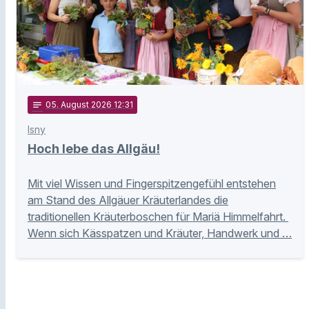
notes
05
. August 2026 12:31
Isny
Hoch lebe das Allgäu!
Mit viel Wissen und Fingerspitzengefühl entstehen
am Stand des Allgäuer Kräuterlandes die
traditionellen Kräuterboschen für Mariä Himmelfahrt.
Wenn sich Kässpatzen und Kräuter, Handwerk und …