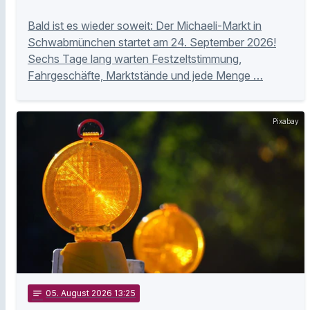
Bald ist es wieder soweit: Der Michaeli-Markt in
Schwabmünchen startet am 24. September 2026!
Sechs Tage lang warten Festzeltstimmung,
Fahrgeschäfte, Marktstände und jede Menge …
Pixabay
notes
05
. August 2026 13:25