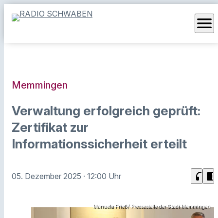
menu
Memmingen
Verwaltung erfolgreich geprüft:
Zertifikat zur
Informationssicherheit erteilt
headphones
chrome_reader_mode
05. Dezember 2025
· 12:00 Uhr
Manuela Frieß/ Pressestelle der Stadt Memmingen