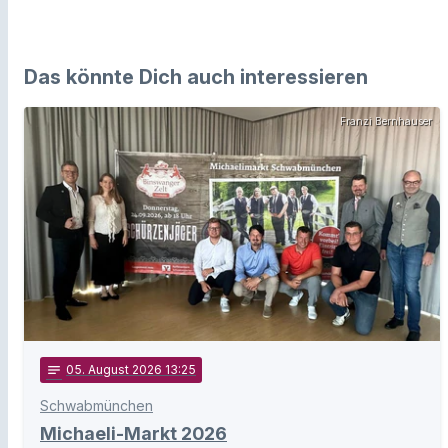
Das könnte Dich auch interessieren
Franzi Bernhauser
notes
05
. August 2026 13:25
Schwabmünchen
Michaeli-Markt 2026