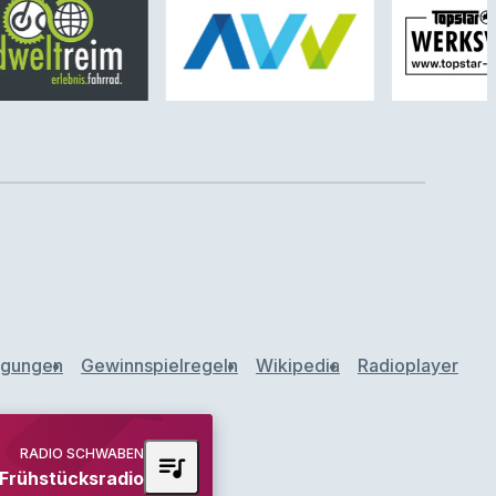
ngungen
Gewinnspielregeln
Wikipedia
Radioplayer
RADIO SCHWABEN
queue_music
rühstücksradio