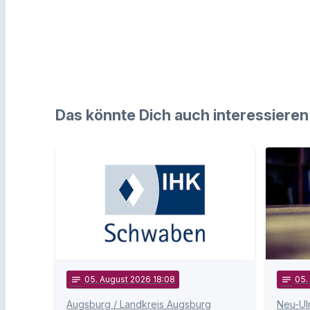
Das könnte Dich auch interessieren
notes
05
. August 2026 18:08
notes
05
Augsburg / Landkreis Augsburg
Neu-Ul