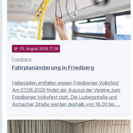
notes
05
. August 2026 17:29
Friedberg
Fahrplanänderung in Friedberg
Haltestellen entfallen wegen Friedberger Volksfest
Am 07.08.2026 findet der Auszug der Vereine zum
Friedberger Volksfest statt. Die Ludwigstraße und
Aichacher Straße werden deshalb von 18.00 bis …
Franzi Bernhauser