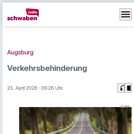
menu
Augsburg
Verkehrsbehinderung
headphones
chrome_reader_mode
23. April 2026
· 09:26 Uhr
123RF