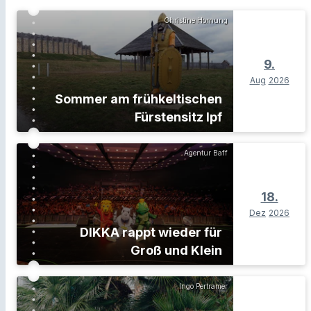
Christine Hornung
9.
Aug
2026
Sommer am frühkeltischen
Fürstensitz Ipf
Agentur Baff
18.
Dez
2026
DIKKA rappt wieder für
Groß und Klein
Ingo Pertramer