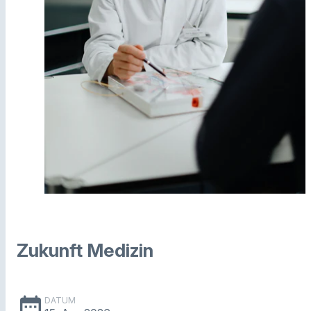
Zukunft Medizin
date_range
DATUM