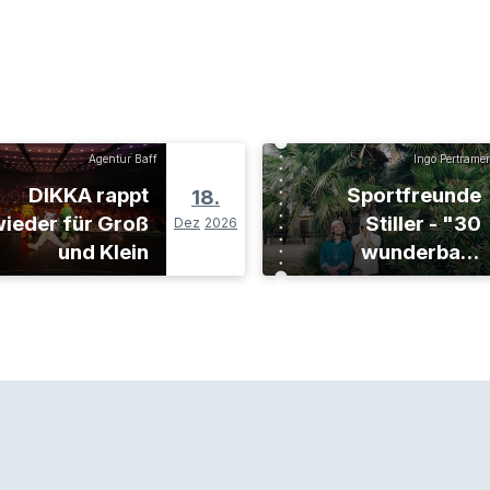
Agentur Baff
Ingo Pertramer
DIKKA rappt
Sportfreunde
18.
ieder für Groß
Stiller - "30
Dez
2026
und Klein
wunderbare
Jahre"-Tour