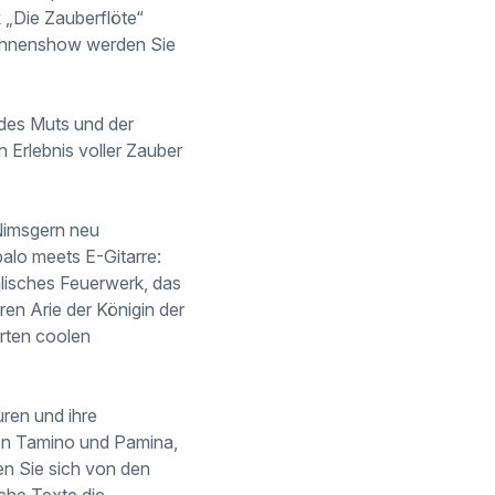
 „Die Zauberflöte“
Bühnenshow werden Sie
 des Muts und der
Erlebnis voller Zauber
 Nimsgern neu
alo meets E-Gitarre:
lisches Feuerwerk, das
en Arie der Königin der
rten coolen
ren und ihre
von Tamino und Pamina,
sen Sie sich von den
che Texte die