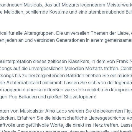
brandneuen Musicals, das auf Mozarts legendärem Meisterwerk
de Melodien, schillernde Kostüme und eine atemberaubende 
cal für alle Altersgruppen. Die universellen Themen der Liebe,
n jeden an und verbinden Generationen in einem gemeinsamen 
uinterpretation dieses zeitlosen Klassikers, in dem von Frank
ongs auf die unvergesslichen Melodien Mozarts treffen. Cemb
ngs bis zu herzergreifenden Balladen erleben Sie ein musika
ale Achterbahnfahrt mitnimmt! Lassen Sie sich von der legendär
rrangement ebenso mitreißen wie von komplett neu komponie
gen Pop Balladen und großen Showstoppern!
ten von Musicalstar Aino Laos werden Sie die bekannten Figu
ecken. Erfahren Sie die leidenschaftliche Liebesgeschichte 
ftvolle und gefühlvolle Worte, die direkt ins Herz treffen. Las
n Vogels Papagenos verzaubern, dessen humorvolle und herzli