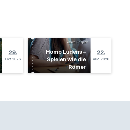
Achim Crispien
Homo Ludens –
29.
22.
Spielen wie die
Okt
2026
Aug
2026
Römer