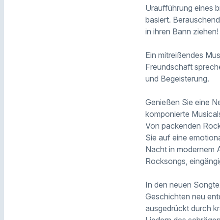
Uraufführung eines 
basiert. Berauschen
in ihren Bann ziehen!
Ein mitreißendes Musi
Freundschaft spreche
und Begeisterung.
Genießen Sie eine Ne
komponierte Musicals
Von packenden Rockso
Sie auf eine emotion
Nacht in modernem A
Rocksongs, eingängi
In den neuen Songtex
Geschichten neu entd
ausgedrückt durch kra
Liedern des schräge