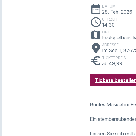
date_range
DATUM
28. Feb. 2026
schedule
UHRZEIT
14:30
map
ORT
Festspielhaus
place
ADRESSE
Im See 1, 8762
euro
TICKETPREIS
ab 49,99
Tickets bestelle
Buntes Musical im F
Ein atemberaubendes
Lassen Sie sich entfü