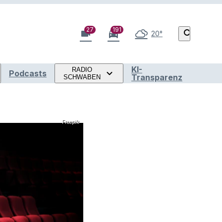
27
191
videocam
directions_car
search
20°
KI-
RADIO
Podcasts
Transparenz
SCHWABEN
Freepik