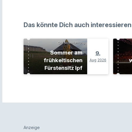
Das könnte Dich auch interessieren
Christine Hornung
Sommer am
9.
frühkeltischen
w
Aug
2026
Fürstensitz Ipf
Anzeige