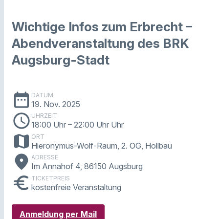
Wichtige Infos zum Erbrecht –
Abendveranstaltung des BRK
Augsburg-Stadt
date_range
DATUM
19. Nov. 2025
schedule
UHRZEIT
18:00 Uhr
– 22:00 Uhr Uhr
map
ORT
Hieronymus-Wolf-Raum, 2. OG, Hollbau
place
ADRESSE
Im Annahof 4, 86150 Augsburg
euro
TICKETPREIS
kostenfreie Veranstaltung
Anmeldung per Mail