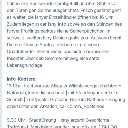
haben ihre Speisekarten prallgefüllt und ihre Stühle vor
den Türen gen Sonne ausgerichtet. Frisch gestärkt geht
es weiter: die Isnyer Einzelhändler öffnen bis 16 Uhr.
Zudem liegen in der Isny Info sowie an den Ständen des
Isnyer Frühlingsmarktes kleine Samenpäckchen im
schwarz-weißen Isny Design gratis zum Aussäen bereit.
Die drei Gramm Saatgut reichen für gut einen
Quadratmeter Bienenwiese und bieten heimischen
Insekten über den Sommer hinweg eine satte
Lebensgrundlage.
Info-Kasten:
13 Uhr | Fachvortrag Allgäuer Wildblumengeschichten –
Naturnah, lebendig und bunt | mit Staudengärtner Felix
Schmitt | Treffpunkt: Gotische Halle im Rathaus – Eingang
direkt unter den Arkaden, ca. 45 min., kostenlos
9.30 Uhr | Stadtführung – Isny erzählt Geschichte |
Treffpunkt: Marktplatz, vor der Isny Info, ca. 1 Std. 30