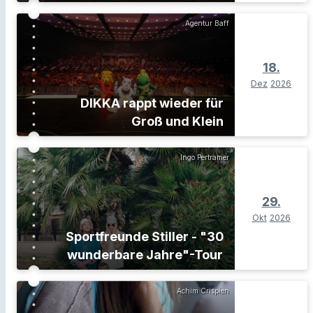
Agentur Baff
18.
Dez
2026
DIKKA rappt wieder für
Groß und Klein
Ingo Pertramer
29.
Okt
2026
Sportfreunde Stiller - "30
wunderbare Jahre"-Tour
Achim Crispien