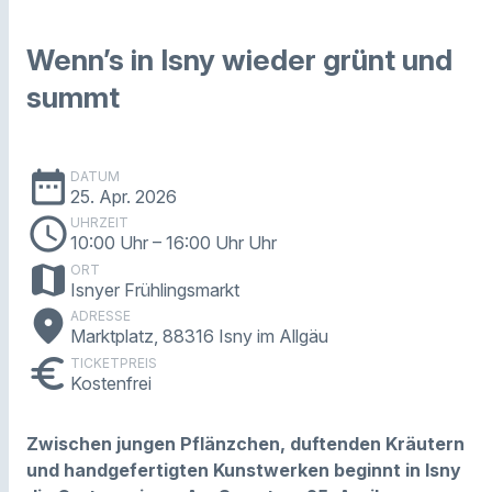
Wenn’s in Isny wieder grünt und
summt
date_range
DATUM
25. Apr. 2026
schedule
UHRZEIT
10:00 Uhr
– 16:00 Uhr Uhr
map
ORT
Isnyer Frühlingsmarkt
place
ADRESSE
Marktplatz, 88316 Isny im Allgäu
euro
TICKETPREIS
Kostenfrei
Zwischen jungen Pflänzchen, duftenden Kräutern
und handgefertigten Kunstwerken beginnt in Isny