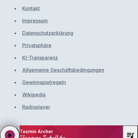
Kontakt
Impressum
Datenschutzerklärung
Privatsphäre
KI-Transparenz
Allgemeine Geschäftsbedingungen
Gewinnspielregeln
Wikipedia
Radioplayer
Tasmin Archer
queue_music
play_arrow