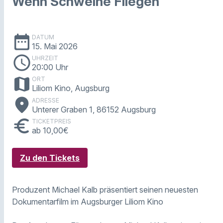
Wenn Schweine Fliegen
date_range
DATUM
15. Mai 2026
schedule
UHRZEIT
20:00 Uhr
map
ORT
Liliom Kino, Augsburg
place
ADRESSE
Unterer Graben 1, 86152 Augsburg
euro
TICKETPREIS
ab 10,00€
Zu den Tickets
Produzent Michael Kalb präsentiert seinen neuesten
Dokumentarfilm im Augsburger Liliom Kino