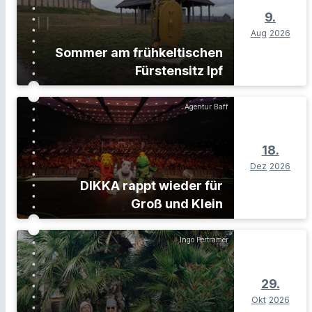
9.
Aug
2026
Sommer am frühkeltischen
Fürstensitz Ipf
Agentur Baff
18.
Dez
2026
DIKKA rappt wieder für
Groß und Klein
Ingo Pertramer
29.
Okt
2026