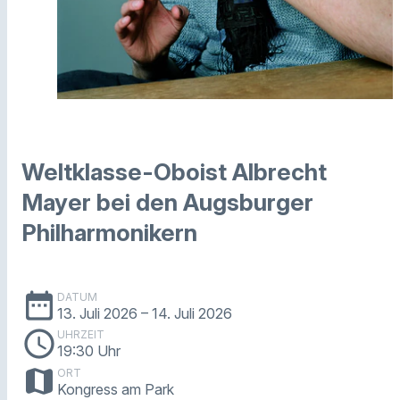
Weltklasse-Oboist Albrecht
Mayer bei den Augsburger
Philharmonikern
date_range
DATUM
13. Juli 2026
– 14. Juli 2026
schedule
UHRZEIT
19:30 Uhr
map
ORT
Kongress am Park