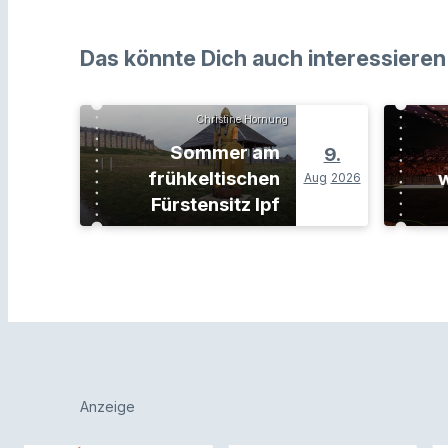
Das könnte Dich auch interessieren
Christine Hornung
Sommer am
9.
frühkeltischen
w
Aug
2026
Fürstensitz Ipf
Anzeige