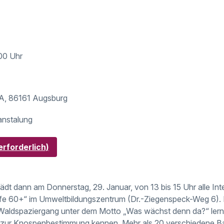
:00 Uhr
5A, 86161 Augsburg
anstalung
rforderlich)
ädt dann am Donnerstag, 29. Januar, von 13 bis 15 Uhr alle Int
e 60+“ im Umweltbildungszentrum (Dr.-Ziegenspeck-Weg 6). 
 Waldspaziergang unter dem Motto „Was wächst denn da?“ ler
ur Knospenbestimmung kennen. Mehr als 20 verschiedene Ba