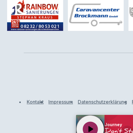
Kontakt
Impressum
Datenschutzerklärung
Journey
play_arrow
Don't Sto