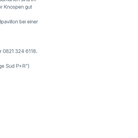
er Knospen gut
avillon bei einer
er 0821 324 6118.
lage Süd P+R“)