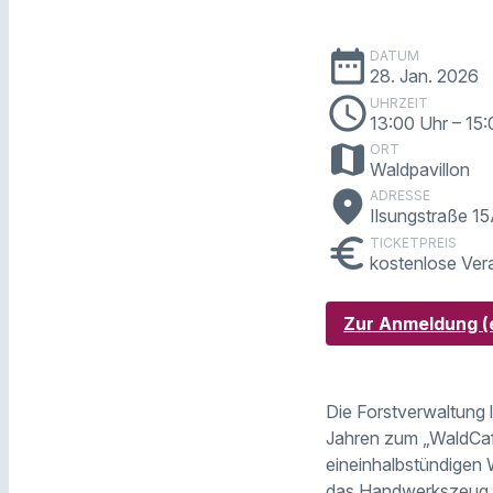
date_range
DATUM
28. Jan. 2026
schedule
UHRZEIT
13:00 Uhr
– 15
map
ORT
Waldpavillon
place
ADRESSE
Ilsungstraße 1
euro
TICKETPREIS
kostenlose Ver
Zur Anmeldung (e
Die Forstverwaltung l
Jahren zum „WaldCaf
eineinhalbstündigen
das Handwerkszeug z