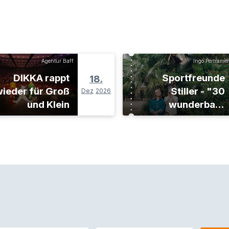
Agentur Baff
Ingo Pertramer
DIKKA rappt
Sportfreunde
18.
ieder für Groß
Stiller - "30
Dez
2026
und Klein
wunderbare
Jahre"-Tour