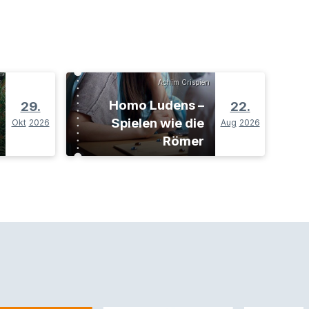
Achim Crispien
Homo Ludens –
29.
22.
Spielen wie die
Okt
2026
Aug
2026
Römer