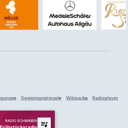
ngungen
Gewinnspielregeln
Wikipedia
Radioplayer
RADIO SCHWABEN
queue_music
rühstücksradio