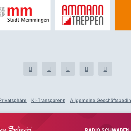
Privatsphäre
KI-Transparenz
Allgemeine Geschäftsbedi
p Believin'
RADIO SCHWABEN F