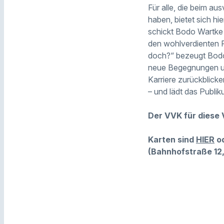
Für alle, die beim 
haben, bietet sich h
schickt Bodo Wartke 
den wohlverdienten R
doch?“ bezeugt Bodo 
neue Begegnungen und
Karriere zurückblick
– und lädt das Publi
Der VVK für diese 
Karten sind
HIER
od
(Bahnhofstraße 12,