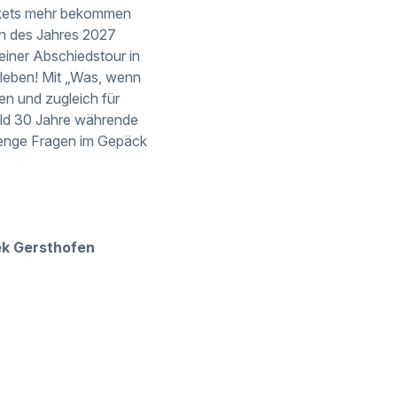
ickets mehr bekommen
nn des Jahres 2027
einer Abschiedstour in
rleben! Mit „Was, wenn
en und zugleich für
ald 30 Jahre währende
Menge Fragen im Gepäck
hek Gersthofen