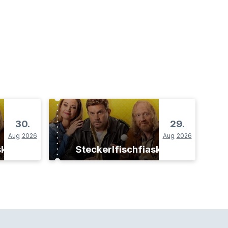
30.
29.
Aug
2026
Aug
2026
sko
Steckerlfischfiasko