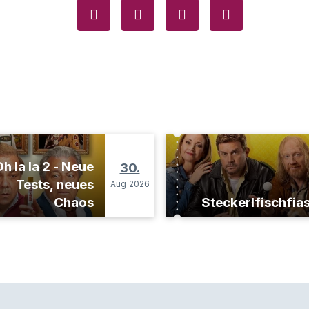
h la la 2 - Neue
30.
Tests, neues
Aug
2026
Chaos
Steckerlfischfia