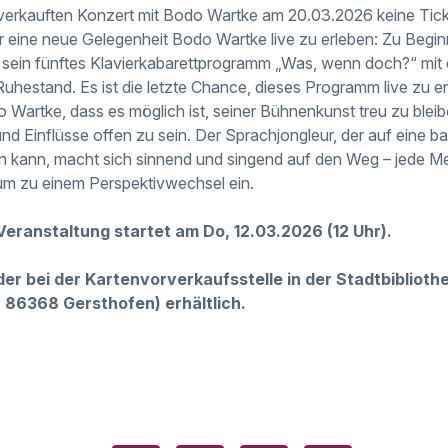
ausverkauften Konzert mit Bodo Wartke am 20.03.2026 keine T
ier eine neue Gelegenheit Bodo Wartke live zu erleben: Zu Begi
sein fünftes Klavierkabarettprogramm „Was, wenn doch?“ mit 
uhestand. Es ist die letzte Chance, dieses Programm live zu e
Wartke, dass es möglich ist, seiner Bühnenkunst treu zu bleib
 Einflüsse offen zu sein. Der Sprachjongleur, der auf eine b
en kann, macht sich sinnend und singend auf den Weg – jede 
kum zu einem Perspektivwechsel ein.
Veranstaltung startet am Do, 12.03.2026 (12 Uhr).
er bei der Kartenvorverkaufsstelle in der Stadtbibliot
 86368 Gersthofen) erhältlich.