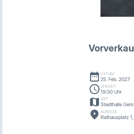
Vorverkau
date_range
DATUM
25. Feb. 2027
schedule
UHRZEIT
19:30 Uhr
map
ORT
Stadthalle Ger
place
ADRESSE
Rathausplatz 1