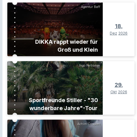
Agentur Baff
18.
Dez
2026
DIKKA rappt wieder für
Groß und Klein
Ingo Pertramer
29.
Okt
2026
Sportfreunde Stiller - "30
wunderbare Jahre"-Tour
Achim Crispien