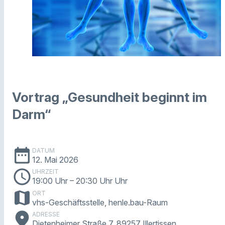
Vortrag „Gesundheit beginnt im
Darm“
date_range
DATUM
12. Mai 2026
schedule
UHRZEIT
19:00 Uhr
– 20:30 Uhr Uhr
map
ORT
vhs-Geschäftsstelle, henle.bau-Raum
place
ADRESSE
Dietenheimer Straße 7, 89257 Illertissen