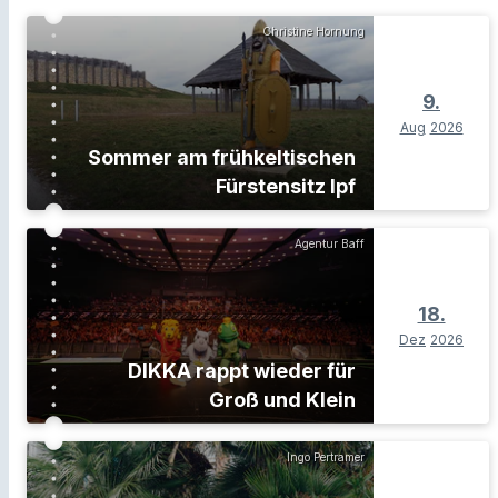
Christine Hornung
9.
Aug
2026
Sommer am frühkeltischen
Fürstensitz Ipf
Agentur Baff
18.
Dez
2026
DIKKA rappt wieder für
Groß und Klein
Ingo Pertramer