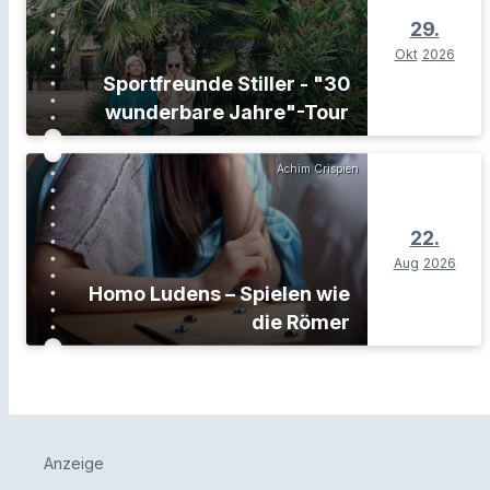
29.
Okt
2026
Sportfreunde Stiller - "30
wunderbare Jahre"-Tour
Achim Crispien
22.
Aug
2026
Homo Ludens – Spielen wie
die Römer
Anzeige