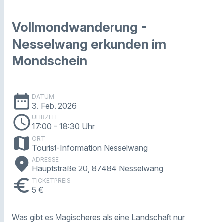
Vollmondwanderung -
Nesselwang erkunden im
Mondschein
date_range
DATUM
3. Feb. 2026
schedule
UHRZEIT
17:00
– 18:30 Uhr
map
ORT
Tourist-Information Nesselwang
place
ADRESSE
Hauptstraße 20, 87484 Nesselwang
euro
TICKETPREIS
5 €
Was gibt es Magischeres als eine Landschaft nur