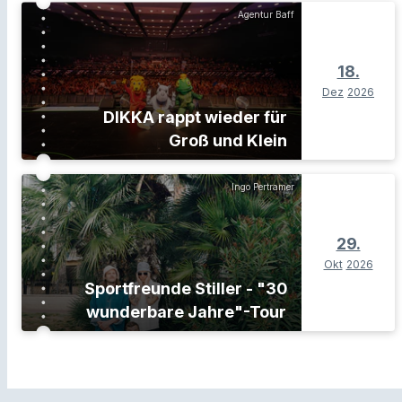
Agentur Baff
18.
Dez
2026
DIKKA rappt wieder für
Groß und Klein
Ingo Pertramer
29.
Okt
2026
Sportfreunde Stiller - "30
wunderbare Jahre"-Tour