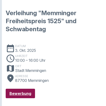
Verleihung "Memminger
Freiheitspreis 1525" und
Schwabentag
date_range
DATUM
3. Okt. 2025
schedule
UHRZEIT
10:00
– 16:00 Uhr
map
ORT
Stadt Memmingen
place
ADRESSE
87700 Memmingen
Bewerbung