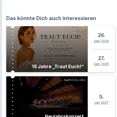
Das könnte Dich auch interessieren
Traut Euch!
26.
Sep
2026
27.
Sep
2026
15 Jahre „Traut Euch!“
bigBOX ALLGÄU
5.
Jan
2027
Neujahrskonzert