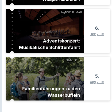
bigBOX ALLGÄU
6.
Dez
2026
Adventskonzert:
Musikalische Schlittenfahrt
Stefan Kuhn
5.
Aug
2026
Familienführungen zu den
Wasserbüffeln