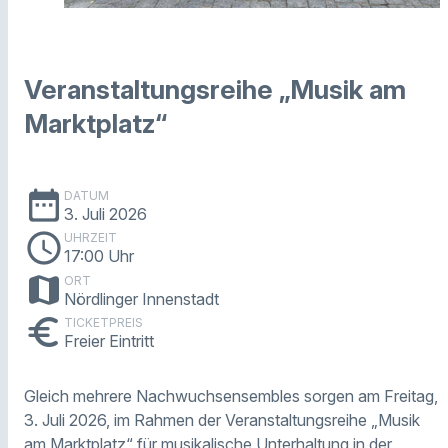
Veranstaltungsreihe „Musik am
Marktplatz“
date_range
DATUM
3. Juli 2026
schedule
UHRZEIT
17:00 Uhr
map
ORT
Nördlinger Innenstadt
euro
TICKETPREIS
Freier Eintritt
Gleich mehrere Nachwuchsensembles sorgen am Freitag,
3. Juli 2026, im Rahmen der Veranstaltungsreihe „Musik
am Marktplatz“ für musikalische Unterhaltung in der