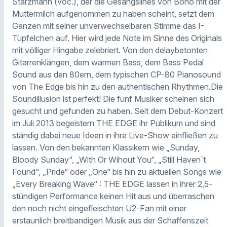
Starzmann (voc.), der die Gesangslines von Bono mit der
Muttermilch aufgenommen zu haben scheint, setzt dem
Ganzen mit seiner unverwechselbaren Stimme das I-
Tüpfelchen auf. Hier wird jede Note im Sinne des Originals
mit völliger Hingabe zelebriert. Von den delaybetonten
Gitarrenklängen, dem warmen Bass, dem Bass Pedal
Sound aus den 80ern, dem typischen CP-80 Pianosound
von The Edge bis hin zu den authentischen Rhythmen.Die
Soundillusion ist perfekt! Die fünf Musiker scheinen sich
gesucht und gefunden zu haben. Seit dem Debut-Konzert
im Juli 2013 begeistern THE EDGE ihr Publikum und sind
ständig dabei neue Ideen in ihre Live-Show einfließen zu
lassen. Von den bekannten Klassikern wie „Sunday,
Bloody Sunday“, „With Or Wihout You“, „Still Haven´t
Found“, „Pride“ oder „One“ bis hin zu aktuellen Songs wie
„Every Breaking Wave“ : THE EDGE lassen in ihrer 2,5-
stündigen Performance keinen Hit aus und überraschen
den noch nicht eingefleischten U2-Fan mit einer
erstaunlich breitbandigen Musik aus der Schaffenszeit