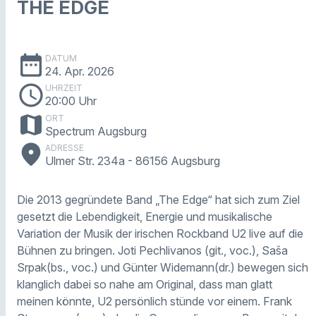
THE EDGE
date_range
DATUM
24. Apr. 2026
schedule
UHRZEIT
20:00 Uhr
map
ORT
Spectrum Augsburg
place
ADRESSE
Ulmer Str. 234a - 86156 Augsburg
Die 2013 gegründete Band „The Edge“ hat sich zum Ziel
gesetzt die Lebendigkeit, Energie und musikalische
Variation der Musik der irischen Rockband U2 live auf die
Bühnen zu bringen. Joti Pechlivanos (git., voc.), Saša
Srpak(bs., voc.) und Günter Widemann(dr.) bewegen sich
klanglich dabei so nahe am Original, dass man glatt
meinen könnte, U2 persönlich stünde vor einem. Frank