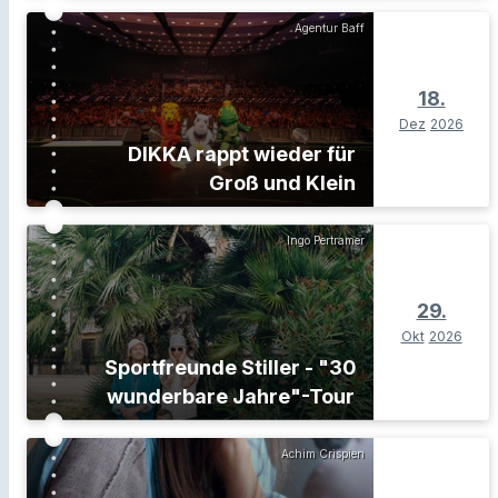
Agentur Baff
18.
Dez
2026
DIKKA rappt wieder für
Groß und Klein
Ingo Pertramer
29.
Okt
2026
Sportfreunde Stiller - "30
wunderbare Jahre"-Tour
Achim Crispien