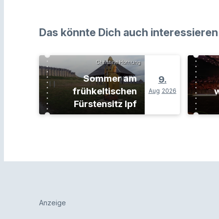
Das könnte Dich auch interessieren
Christine Hornung
Sommer am
9.
frühkeltischen
w
Aug
2026
Fürstensitz Ipf
Anzeige