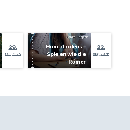
Achim Crispien
Homo Ludens –
29.
22.
Spielen wie die
Okt
2026
Aug
2026
Römer