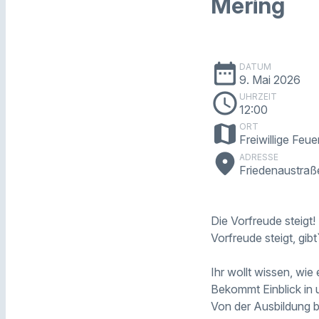
Mering
date_range
DATUM
9. Mai 2026
schedule
UHRZEIT
12:00
map
ORT
Freiwillige Feu
place
ADRESSE
Friedenaustraß
Die Vorfreude steigt!
Vorfreude steigt, gib
Ihr wollt wissen, wie
⁠Bekommt Einblick in
Von der Ausbildung b