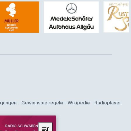
ngungen
Gewinnspielregeln
Wikipedia
Radioplayer
RADIO SCHWABEN
queue_music