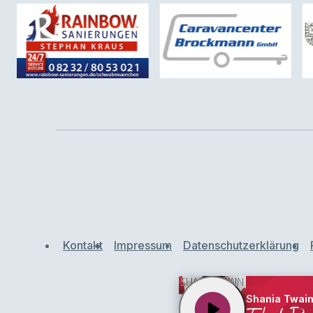
Kontakt
Impressum
Datenschutzerklärung
Shania Twai
play_arrow