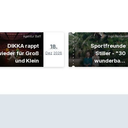
Agentur Baff
Ingo Pertramer
DIKKA rappt
Sportfreunde
18.
ieder für Groß
Stiller - "30
Dez
2026
und Klein
wunderbare
Jahre"-Tour