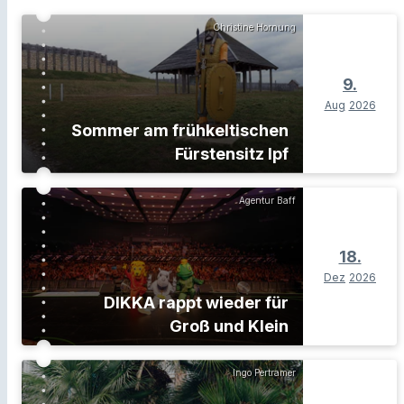
Christine Hornung
9.
Aug
2026
Sommer am frühkeltischen
Fürstensitz Ipf
Agentur Baff
18.
Dez
2026
DIKKA rappt wieder für
Groß und Klein
Ingo Pertramer