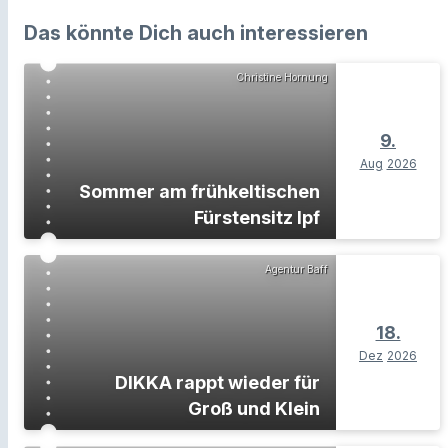
Das könnte Dich auch interessieren
Christine Hornung
9.
Aug
2026
Sommer am frühkeltischen
Fürstensitz Ipf
Agentur Baff
18.
Dez
2026
DIKKA rappt wieder für
Groß und Klein