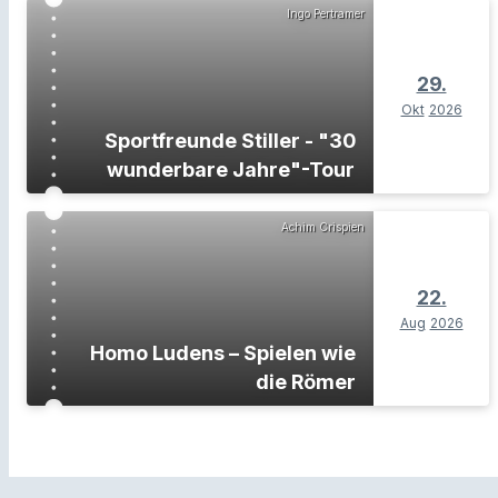
Ingo Pertramer
29.
Okt
2026
Sportfreunde Stiller - "30
wunderbare Jahre"-Tour
Achim Crispien
22.
Aug
2026
Homo Ludens – Spielen wie
die Römer