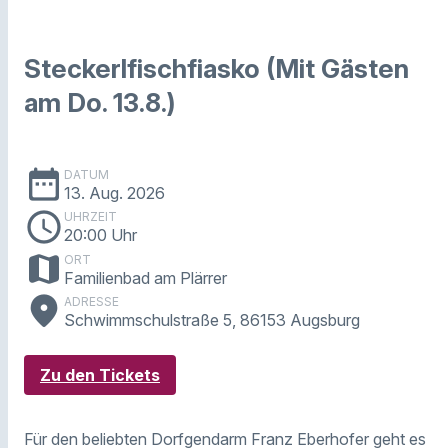
Steckerlfischfiasko (Mit Gästen
am Do. 13.8.)
date_range
DATUM
13. Aug. 2026
schedule
UHRZEIT
20:00 Uhr
map
ORT
Familienbad am Plärrer
place
ADRESSE
Schwimmschulstraße 5, 86153 Augsburg
Zu den Tickets
Für den beliebten Dorfgendarm Franz Eberhofer geht es