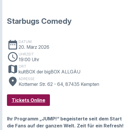
Starbugs Comedy
date_range
DATUM
20. März 2026
schedule
UHRZEIT
19:00 Uhr
map
ORT
kultBOX der bigBOX ALLGÄU
place
ADRESSE
Kotterner Str. 62 - 64, 87435 Kempten
Tickets Online
Ihr Programm „JUMP!“ begeisterte seit dem Start
die Fans auf der ganzen Welt. Zeit für ein Refresh!