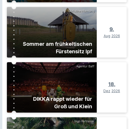
Christine Hornung
9.
Aug
2026
Sommer am frühkeltischen
Fürstensitz Ipf
Agentur Baff
18.
Dez
2026
DIKKA rappt wieder für
Groß und Klein
Ingo Pertramer