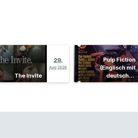
Pulp Fiction
29.
(Englisch mit
Aug
2026
The Invite
deutschen
Untertiteln)