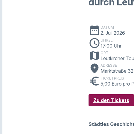
durch Leu
date_range
DATUM
2. Juli 2026
schedule
UHRZEIT
17:00 Uhr
map
ORT
Leutkircher Tou
place
ADRESSE
Marktstraße 32
euro
TICKETPREIS
5,00 Euro pro P
Zu den Tickets
Städtles Geschicht