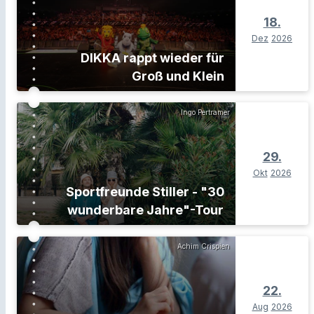
18.
Dez
2026
DIKKA rappt wieder für
Groß und Klein
Ingo Pertramer
29.
Okt
2026
Sportfreunde Stiller - "30
wunderbare Jahre"-Tour
Achim Crispien
22.
Aug
2026