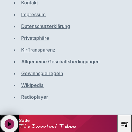
Kontakt
Impressum
Datenschutzerklärung
Privatsphäre
KI-Transparenz
Allgemeine Geschäftsbedingungen
Gewinnspielregeln
Wikipedia
Radioplayer
Sade
queue_music
play_arrow
The Sweetest Taboo