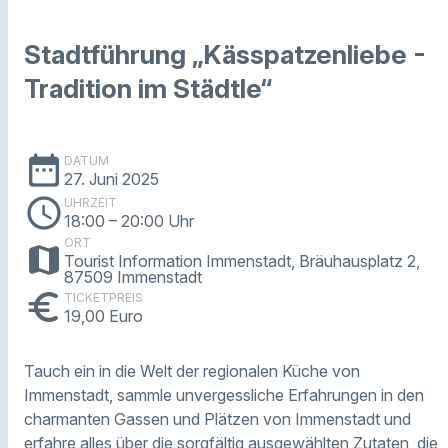
Stadtführung „Kässpatzenliebe -
Tradition im Städtle“
date_range
DATUM
27. Juni 2025
schedule
UHRZEIT
18:00
– 20:00 Uhr
ORT
map
Tourist Information Immenstadt, Bräuhausplatz 2,
87509 Immenstadt
euro
TICKETPREIS
19,00 Euro
Tauch ein in die Welt der regionalen Küche von
Immenstadt, sammle unvergessliche Erfahrungen in den
charmanten Gassen und Plätzen von Immenstadt und
erfahre alles über die sorgfältig ausgewählten Zutaten, die