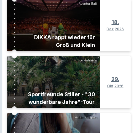
Agentur Baff
18.
Dez
2026
DIKKA rappt wieder für
Groß und Klein
Ingo Pertramer
29.
Okt
2026
Sportfreunde Stiller - "30
wunderbare Jahre"-Tour
Achim Crispien