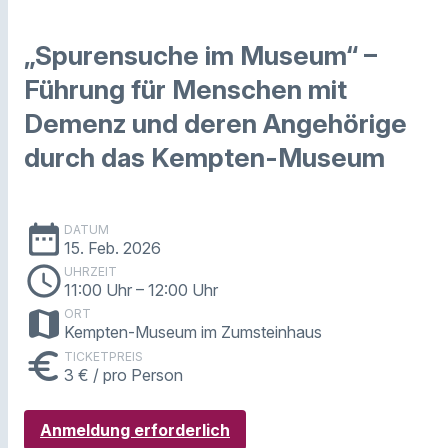
„Spurensuche im Museum“ –
Führung für Menschen mit
Demenz und deren Angehörige
durch das Kempten-Museum
date_range
DATUM
15. Feb. 2026
schedule
UHRZEIT
11:00 Uhr
– 12:00 Uhr
map
ORT
Kempten-Museum im Zumsteinhaus
euro
TICKETPREIS
3 € / pro Person
Anmeldung erforderlich