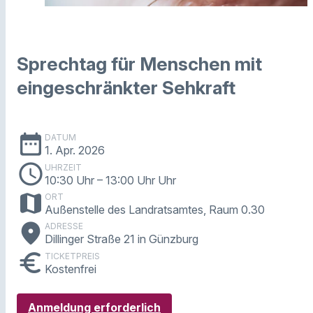
Sprechtag für Menschen mit
eingeschränkter Sehkraft
date_range
DATUM
1. Apr. 2026
schedule
UHRZEIT
10:30 Uhr
– 13:00 Uhr Uhr
map
ORT
Außenstelle des Landratsamtes, Raum 0.30
place
ADRESSE
Dillinger Straße 21 in Günzburg
euro
TICKETPREIS
Kostenfrei
Anmeldung erforderlich