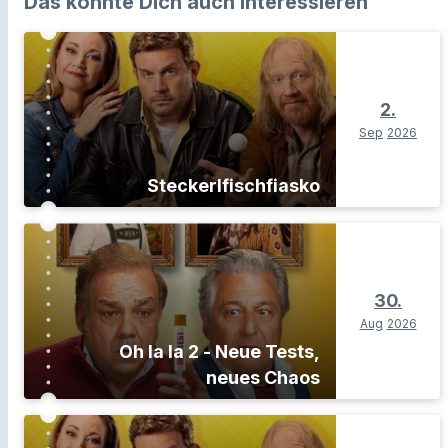
Das könnte Dich auch interessieren
2.
Sep
2026
Steckerlfischfiasko
30.
Aug
2026
Oh la la 2 - Neue Tests,
neues Chaos