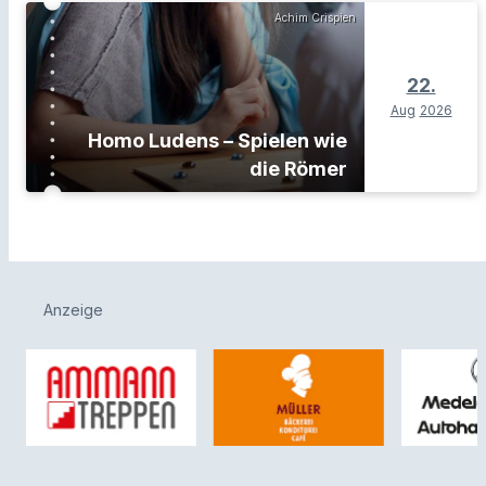
Achim Crispien
22.
Aug
2026
Homo Ludens – Spielen wie
die Römer
Anzeige