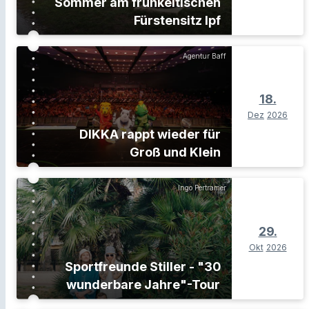
Sommer am frühkeltischen
Fürstensitz Ipf
Agentur Baff
18.
Dez
2026
DIKKA rappt wieder für
Groß und Klein
Ingo Pertramer
29.
Okt
2026
Sportfreunde Stiller - "30
wunderbare Jahre"-Tour