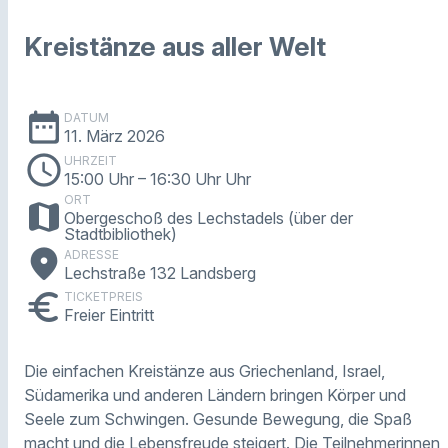
Kreistänze aus aller Welt
date_range
DATUM
11. März 2026
schedule
UHRZEIT
15:00 Uhr
– 16:30 Uhr Uhr
ORT
map
Obergeschoß des Lechstadels (über der
Stadtbibliothek)
place
ADRESSE
Lechstraße 132 Landsberg
euro
TICKETPREIS
Freier Eintritt
Die einfachen Kreistänze aus Griechenland, Israel,
Südamerika und anderen Ländern bringen Körper und
Seele zum Schwingen. Gesunde Bewegung, die Spaß
macht und die Lebensfreude steigert. Die Teilnehmerinnen