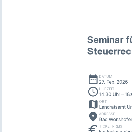
Seminar fü
Steuerrec
date_range
DATUM
27. Feb. 2026
schedule
UHRZEIT
14:30 Uhr
– 18
map
ORT
Landratsamt Un
place
ADRESSE
Bad Wörishofer
euro
TICKETPREIS
kostenlose Ver