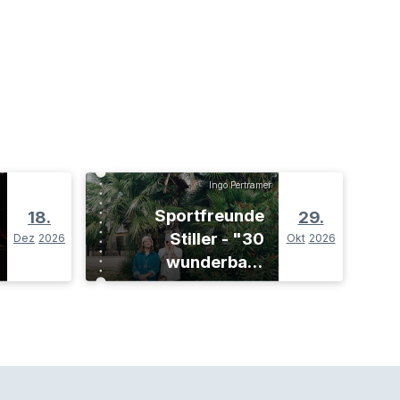
Ingo Pertramer
Sportfreunde
18.
29.
Stiller - "30
Dez
2026
Okt
2026
wunderbare
Jahre"-Tour