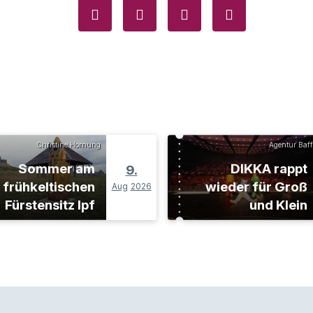
Christine Hornung
Agentur Baff
Sommer am
DIKKA rappt
9.
frühkeltischen
wieder für Groß
Aug
2026
Fürstensitz Ipf
und Klein