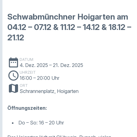
Schwabmünchner Hoigarten am
04.12 – 07.12 & 11.12 – 14.12 & 18.12 –
21.12
date_range
DATUM
4. Dez. 2025
– 21. Dez. 2025
schedule
UHRZEIT
16:00
– 20:00 Uhr
map
ORT
Schrannenplatz, Hoigarten
Öffnungszeiten:
Do – So: 16 – 20 Uhr