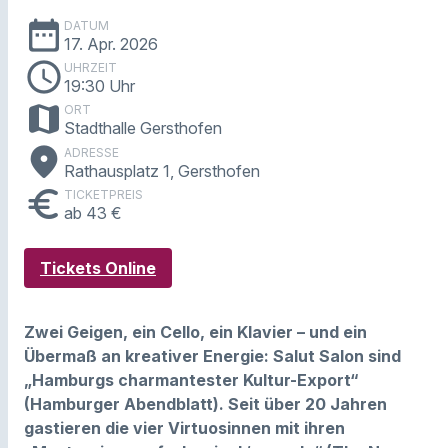
date_range
DATUM
17. Apr. 2026
schedule
UHRZEIT
19:30 Uhr
map
ORT
Stadthalle Gersthofen
place
ADRESSE
Rathausplatz 1, Gersthofen
euro
TICKETPREIS
ab 43 €
Tickets Online
Zwei Geigen, ein Cello, ein Klavier – und ein
Übermaß an kreativer Energie: Salut Salon sind
„Hamburgs charmantester Kultur-Export“
(Hamburger Abendblatt). Seit über 20 Jahren
gastieren die vier Virtuosinnen mit ihren