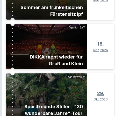
Aug
2026
Sommer am frühkeltischen
Fürstensitz Ipf
Agentur Baff
18.
Dez
2026
DIKKA rappt wieder für
Groß und Klein
Ingo Pertramer
29.
Okt
2026
Sportfreunde Stiller - "30
wunderbare Jahre"-Tour